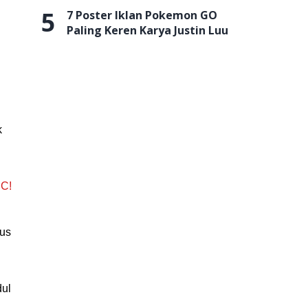
5
7 Poster Iklan Pokemon GO
Paling Keren Karya Justin Luu
k
PC!
rus
dul