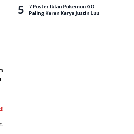
5
7 Poster Iklan Pokemon GO
Paling Keren Karya Justin Luu
ta
N
d!
t.