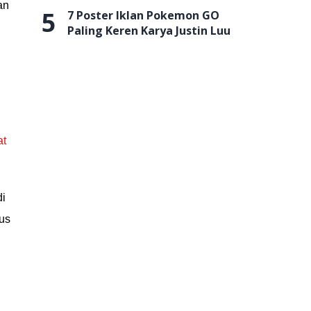
an
5
7 Poster Iklan Pokemon GO
Paling Keren Karya Justin Luu
at
di
us