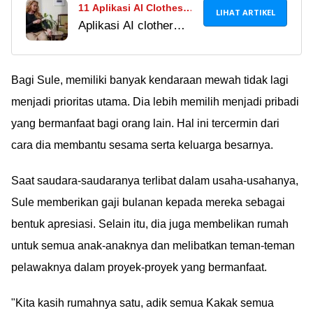
11 Aplikasi AI Clothes
LIHAT ARTIKEL
Aplikasi AI clother
Remover Terbaik 2024,
remover banyak dicari
Mana Pilihanmu?
orang karena katanya
bisa menghapus baju
Bagi Sule, memiliki banyak kendaraan mewah tidak lagi
tak diinginkan di foto!
menjadi prioritas utama. Dia lebih memilih menjadi pribadi
Apa benar?
yang bermanfaat bagi orang lain. Hal ini tercermin dari
cara dia membantu sesama serta keluarga besarnya.
Saat saudara-saudaranya terlibat dalam usaha-usahanya,
Sule memberikan gaji bulanan kepada mereka sebagai
bentuk apresiasi. Selain itu, dia juga membelikan rumah
untuk semua anak-anaknya dan melibatkan teman-teman
pelawaknya dalam proyek-proyek yang bermanfaat.
"Kita kasih rumahnya satu, adik semua Kakak semua