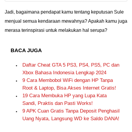
viral yang beredar luas
dengan Kontennya!
di internet. Ketahui
Jadi, bagaimana pendapat kamu tentang keputusan Sule
juga risiko dari cara
menjual semua kendaraan mewahnya? Apakah kamu juga
nonton bokeh di
merasa terinspirasi untuk melakukan hal serupa?
Telegram sebelum data
pribadimu dicuri
BACA JUGA
Daftar Cheat GTA 5 PS3, PS4, PS5, PC dan
Xbox Bahasa Indonesia Lengkap 2024
9 Cara Membobol WiFi dengan HP Tanpa
Root & Laptop, Bisa Akses Internet Gratis!
19 Cara Membuka HP yang Lupa Kata
Sandi, Praktis dan Pasti Works!
9 APK Cuan Gratis Tanpa Deposit Penghasil
Uang Nyata, Langsung WD ke Saldo DANA!