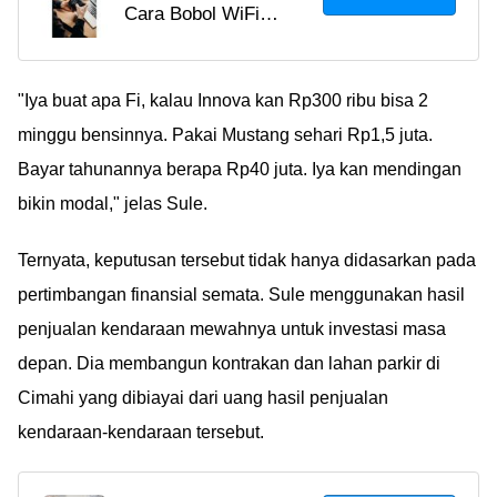
Cara Bobol WiFi
Voucher: Mengakses
Voucher: Mengakses
Internet Gratis dengan
Internet Gratis dengan
Mudah!
Mudah!
"Iya buat apa Fi, kalau Innova kan Rp300 ribu bisa 2
minggu bensinnya. Pakai Mustang sehari Rp1,5 juta.
Bayar tahunannya berapa Rp40 juta. Iya kan mendingan
bikin modal," jelas Sule.
Ternyata, keputusan tersebut tidak hanya didasarkan pada
pertimbangan finansial semata. Sule menggunakan hasil
penjualan kendaraan mewahnya untuk investasi masa
depan. Dia membangun kontrakan dan lahan parkir di
Cimahi yang dibiayai dari uang hasil penjualan
kendaraan-kendaraan tersebut.