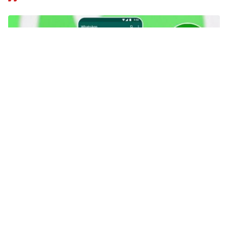
x
Tautan berhasil disalin
X
232+ Link Grup WA Video Viral Terbaru 2026, Belum
Penuh & Langsung Masuk!
Tips
11 jam yang lalu
Cara Top Up Tevi, Isi Star untuk
Buka Video Eksklusif di Live
Streaming!
Tips
13 jam yang lalu