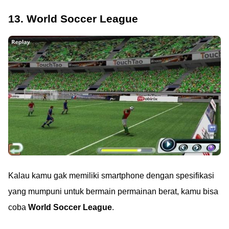
13. World Soccer League
Kalau kamu gak memiliki smartphone dengan spesifikasi
yang mumpuni untuk bermain permainan berat, kamu bisa
coba
World Soccer League
.