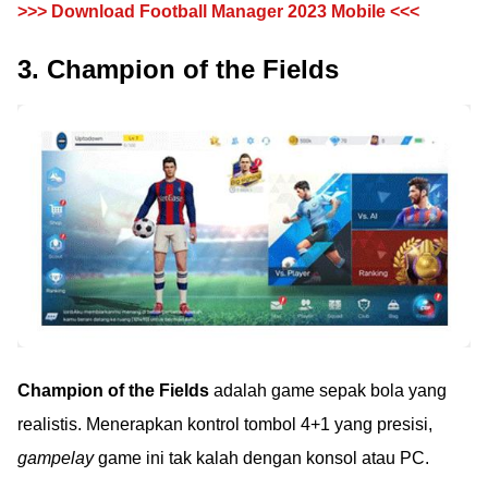
>>> Download Football Manager 2023 Mobile <<<
3. Champion of the Fields
Champion of the Fields
adalah game sepak bola yang
realistis. Menerapkan kontrol tombol 4+1 yang presisi,
gampelay
game ini tak kalah dengan konsol atau PC.