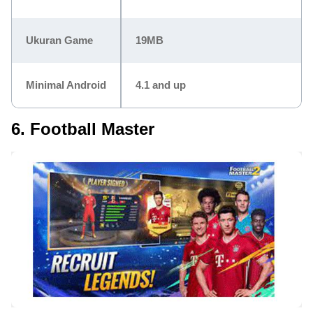
Ukuran Game
19MB
Minimal Android
4.1 and up
6. Football Master