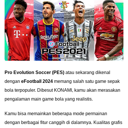
Pro Evolution Soccer (PES)
atau sekarang dikenal
dengan
eFootball 2024
memang salah satu game sepak
bola terpopuler. Dibesut KONAMI, kamu akan merasakan
pengalaman main game bola yang realistis.
Kamu bisa memainkan beberapa mode permainan
dengan berbagai fitur canggih di dalamnya. Kualitas grafis