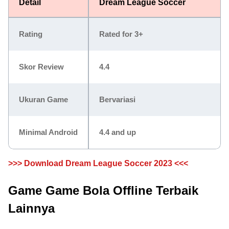
Detail
Dream League Soccer
Rating
Rated for 3+
Skor Review
4.4
Ukuran Game
Bervariasi
Minimal Android
4.4 and up
>>> Download Dream League Soccer 2023 <<<
Game Game Bola Offline Terbaik
Lainnya