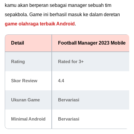
kamu akan berperan sebagai manager sebuah tim
sepakbola. Game ini berhasil masuk ke dalam deretan
game olahraga terbaik Android
.
Detail
Football Manager 2023 Mobile
Rating
Rated for 3+
Skor Review
4.4
Ukuran Game
Bervariasi
Minimal Android
Bervariasi