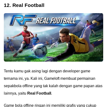
12. Real Football
Tentu kamu gak asing lagi dengan developer game
ternama ini, ya. Kali ini, Gameloft membuat permainan
sepakbola offline yang tak kalah dengan game papan atas
lainnya, yaitu
Real Football
.
Game bola offline ringan ini memiliki grafis yang cukup