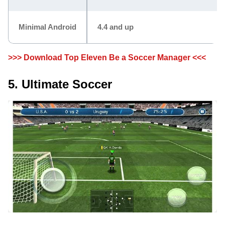
Minimal Android
4.4 and up
>>> Download Top Eleven Be a Soccer Manager <<<
5. Ultimate Soccer