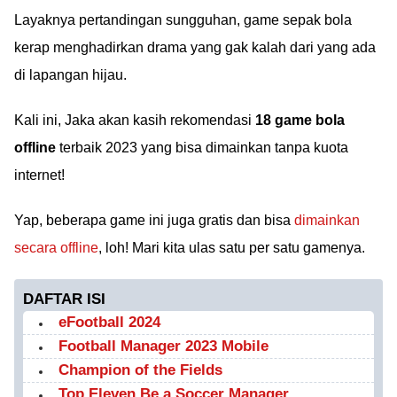
Layaknya pertandingan sungguhan, game sepak bola
kerap menghadirkan drama yang gak kalah dari yang ada
di lapangan hijau.
Kali ini, Jaka akan kasih rekomendasi
18 game bola
offline
terbaik 2023 yang bisa dimainkan tanpa kuota
internet!
Yap, beberapa game ini juga gratis dan bisa
dimainkan
secara offline
, loh! Mari kita ulas satu per satu gamenya.
DAFTAR ISI
eFootball 2024
Football Manager 2023 Mobile
Champion of the Fields
Top Eleven Be a Soccer Manager