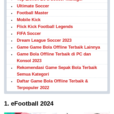
Ultimate Soccer
Football Master
Mobile Kick
Flick Kick Football Legends
FIFA Soccer
Dream League Soccer 2023
Game Game Bola Offline Terbaik Lainnya
Game Bola Offline Terbaik di PC dan
Konsol 2023
Rekomendasi Game Sepak Bola Terbaik
Semua Kategori
Daftar Game Bola Offline Terbaik &
Terpopuler 2022
1. eFootball 2024