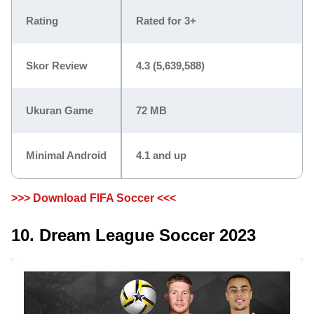
Rating
Rated for 3+
Skor Review
4.3 (5,639,588)
Ukuran Game
72 MB
Minimal Android
4.1 and up
>>> Download FIFA Soccer <<<
10. Dream League Soccer 2023