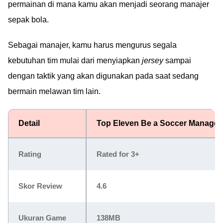
permainan di mana kamu akan menjadi seorang manajer
sepak bola.
Sebagai manajer, kamu harus mengurus segala
kebutuhan tim mulai dari menyiapkan
jersey
sampai
dengan taktik yang akan digunakan pada saat sedang
bermain melawan tim lain.
Detail
Top Eleven Be a Soccer Manager
Rating
Rated for 3+
Skor Review
4.6
Ukuran Game
138MB