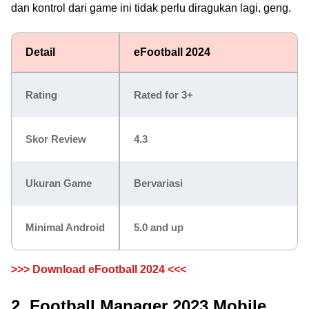
dan kontrol dari game ini tidak perlu diragukan lagi, geng.
Detail
eFootball 2024
Rating
Rated for 3+
Skor Review
4.3
Ukuran Game
Bervariasi
Minimal Android
5.0 and up
>>> Download eFootball 2024 <<<
2. Football Manager 2023 Mobile