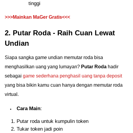
tinggi
>>>Mainkan MaGer Gratis<<<
2. Putar Roda - Raih Cuan Lewat
Undian
Siapa sangka game undian memutar roda bisa
menghasilkan uang yang lumayan?
Putar Roda
hadir
sebagai
game sederhana penghasil uang tanpa deposit
yang bisa bikin kamu cuan hanya dengan memutar roda
virtual.
Cara Main
:
Putar roda untuk kumpulin token
Tukar token jadi poin