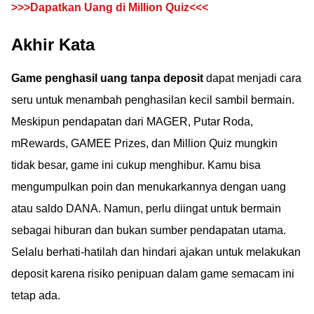
>>>Dapatkan Uang di Million Quiz<<<
Akhir Kata
Game penghasil uang tanpa deposit
dapat menjadi cara
seru untuk menambah penghasilan kecil sambil bermain.
Meskipun pendapatan dari MAGER, Putar Roda,
mRewards, GAMEE Prizes, dan Million Quiz mungkin
tidak besar, game ini cukup menghibur. Kamu bisa
mengumpulkan poin dan menukarkannya dengan uang
atau saldo DANA. Namun, perlu diingat untuk bermain
sebagai hiburan dan bukan sumber pendapatan utama.
Selalu berhati-hatilah dan hindari ajakan untuk melakukan
deposit karena risiko penipuan dalam game semacam ini
tetap ada.