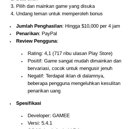
Pilih dan mainkan game yang disuka
Undang teman untuk memperoleh bonus
Jumlah Penghasilan
: Hingga $10,000 per 4 jam
Penarikan
: PayPal
Review Pengguna
:
Rating: 4,1 (717 ribu ulasan Play Store)
Positif: Game sangat mudah dimainkan dan
bervariasi, cocok untuk mengusir jenuh
Negatif: Terdapat iklan di dalamnya,
beberapa pengguna mengeluhkan kesulitan
penarikan uang
Spesifikasi
Developer: GAMEE
Versi: 5.4.1