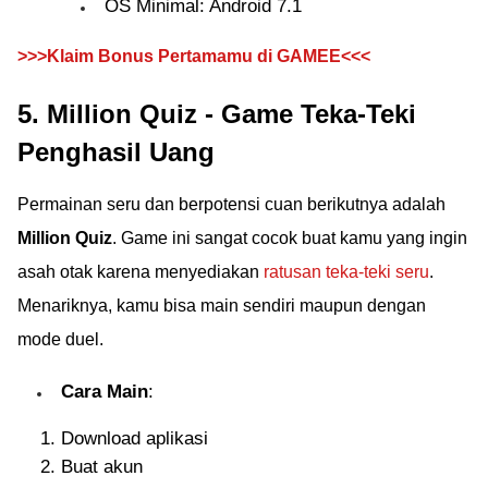
OS Minimal: Android 7.1
>>>Klaim Bonus Pertamamu di GAMEE<<<
5. Million Quiz - Game Teka-Teki
Penghasil Uang
Permainan seru dan berpotensi cuan berikutnya adalah
Million Quiz
. Game ini sangat cocok buat kamu yang ingin
asah otak karena menyediakan
ratusan teka-teki seru
.
Menariknya, kamu bisa main sendiri maupun dengan
mode duel.
Cara Main
:
Download aplikasi
Buat akun