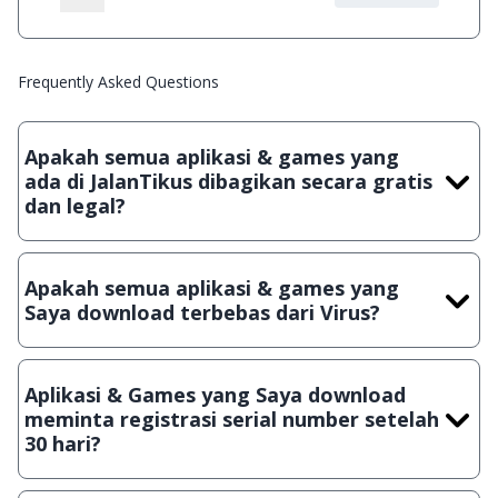
Frequently Asked Questions
Apakah semua aplikasi & games yang
ada di JalanTikus dibagikan secara gratis
dan legal?
Ya, JalanTikus hanya membagikan aplikasi & games yang
gratis (Freeware) dan legal, dalam artian tidak (bajakan) hasil
Apakah semua aplikasi & games yang
crack, patch atau semacamnya.
Saya download terbebas dari Virus?
Ya, JalanTikus selalu melakukan scanning dengan 3 jenis
Antivirus (Kaspersky, AVG & Avast) sebelum menerbitkan
Aplikasi & Games yang Saya download
suatu aplikasi atau games, sehingga bisa dijamin 100%
meminta registrasi serial number setelah
terbebas dari virus.
30 hari?
Meskipun dibagikan secara gratis, namun ada beberapa