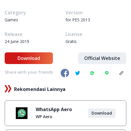
Category
Version
Games
for PES 2013
Release
License
24 June 2019
Gratis
Download
Official Website
Share with your friends
Rekomendasi Lainnya
WhatsApp Aero
Download
WP Aero