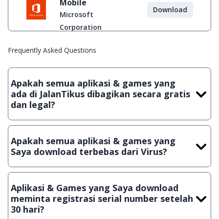
Mobile
Download
Microsoft
Corporation
Frequently Asked Questions
Apakah semua aplikasi & games yang
ada di JalanTikus dibagikan secara gratis
dan legal?
Ya, JalanTikus hanya membagikan aplikasi & games yang
gratis (Freeware) dan legal, dalam artian tidak (bajakan) hasil
Apakah semua aplikasi & games yang
crack, patch atau semacamnya.
Saya download terbebas dari Virus?
Ya, JalanTikus selalu melakukan scanning dengan 3 jenis
Antivirus (Kaspersky, AVG & Avast) sebelum menerbitkan
Aplikasi & Games yang Saya download
suatu aplikasi atau games, sehingga bisa dijamin 100%
meminta registrasi serial number setelah
terbebas dari virus.
30 hari?