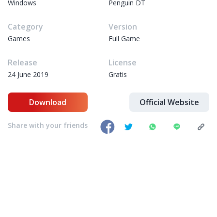
Windows
Penguin DT
Category
Version
Games
Full Game
Release
License
24 June 2019
Gratis
Download
Official Website
Share with your friends