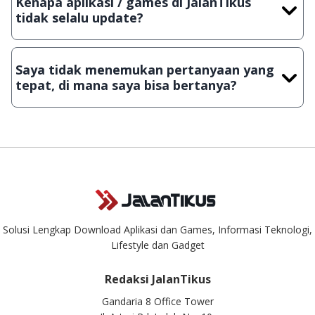
Kenapa aplikasi / games di JalanTikus
Lampiran File instalasi / (APK) jika Android
tidak selalu update?
Demi menjaga kualitas aplikasi dan games yang ada di
JalanTikus, hingga saat ini kita masih melakukan upload-
Saya tidak menemukan pertanyaan yang
download secara manual, sehingga kuota sebesar ribuan
tepat, di mana saya bisa bertanya?
aplikasi & games tidak dapat tercapai dalam waktu yang
singkat.
Kami dengan senang hati menjawab setiap pertanyaan yang
masuk. Kirim pertanyaan kamu ke
info@jalantikus.com
Solusi Lengkap Download Aplikasi dan Games, Informasi Teknologi,
Lifestyle dan Gadget
Redaksi JalanTikus
Gandaria 8 Office Tower