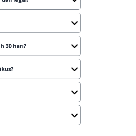
tian tidak (bajakan) hasil crack,
t) sebelum menerbitkan suatu
h 30 hari?
cara Shareware, dalam arti hanya
rus membeli lisensi aslinya.
ikus?
kasi/Games, Deskripsi serta
ih melakukan upload-download
 waktu yang singkat.
u ke
info@jalantikus.com