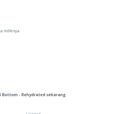
a miliknya
ni Bottom - Rehydrated sekarang
e
License