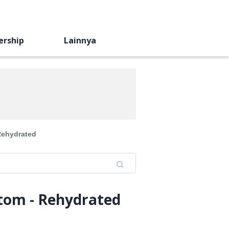
ership
Lainnya
Rehydrated
ttom - Rehydrated