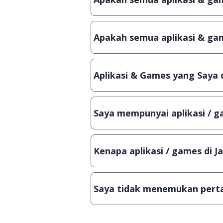
Ya, JalanTikus hanya membagikan a
patch atau semacamnya.
Apakah semua aplikasi & gam
Ya, JalanTikus selalu melakukan 
aplikasi atau games, sehingga bis
Aplikasi & Games yang Saya 
Meskipun dibagikan secara gratis
bisa digunakan dalam jangka wakt
Saya mempunyai aplikasi / ga
Tentu saja bisa. Silahkan kirim em
Lampiran File instalasi / (APK) jik
Kenapa aplikasi / games di J
Demi menjaga kualitas aplikasi d
secara manual, sehingga kuota se
Saya tidak menemukan perta
Kami dengan senang hati menjaw