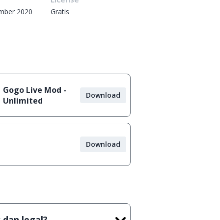
mber 2020
Gratis
Gogo Live Mod -
Download
Unlimited
Download
 dan legal?