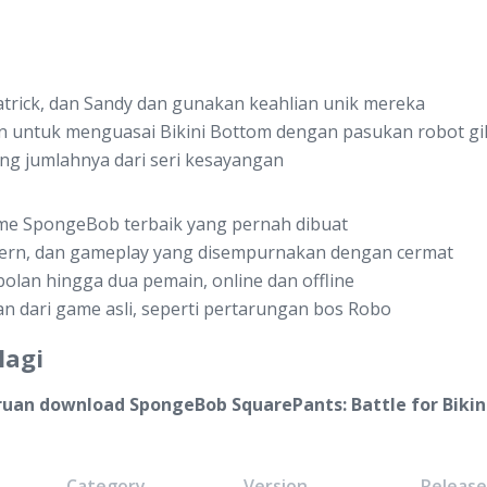
trick, dan Sandy dan gunakan keahlian unik mereka
n untuk menguasai Bikini Bottom dengan pasukan robot gil
ung jumlahnya dari seri kesayangan
ame SpongeBob terbaik yang pernah dibuat
modern, dan gameplay yang disempurnakan dengan cermat
lan hingga dua pemain, online dan offline
n dari game asli, seperti pertarungan bos Robo
lagi
ruan download SpongeBob SquarePants: Battle for Biki
Category
Version
Releas