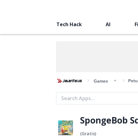
Tech Hack
AI
F
Petu
Games
SpongeBob Sq
(
Gratis
)