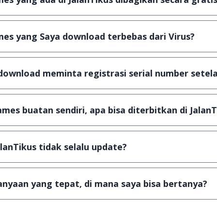
plikasi & games yang gratis (Freeware) dan legal, dalam ar
es yang Saya download terbebas dari Virus?
scanning dengan 3 jenis Antivirus (Kaspersky, AVG & Avas
a dijamin 100% terbebas dari virus.
download meminta registrasi serial number setela
, namun ada beberapa aplikasi & games yang dibagikan se
u tertentu dan jika ingin lanjut menggunakannya kamu ha
mes buatan sendiri, apa bisa diterbitkan di JalanT
ail ke
info@jalantikus.com
dengan menyertakan Nama Apli
a Android
alanTikus tidak selalu update?
an games yang ada di JalanTikus, hingga saat ini kita mas
besar ribuan aplikasi & games tidak dapat tercapai dalam
nyaan yang tepat, di mana saya bisa bertanya?
ab setiap pertanyaan yang masuk. Kirim pertanyaan kam