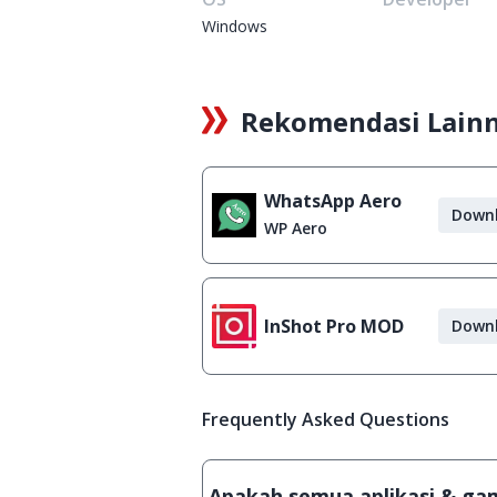
Windows
Rekomendasi Lain
WhatsApp Aero
Down
WP Aero
InShot Pro MOD
Down
Frequently Asked Questions
Apakah semua aplikasi & game