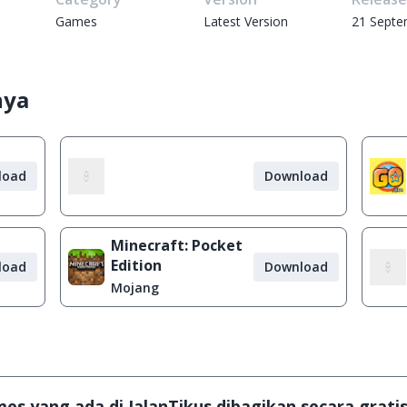
Games
Latest Version
21 Septe
nya
load
Download
Minecraft: Pocket
Edition
load
Download
Mojang
s yang ada di JalanTikus dibagikan secara gratis