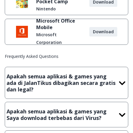
Pocket Camp
Download
Nintendo
Microsoft Office
Mobile
Download
Microsoft
Corporation
Frequently Asked Questions
Apakah semua aplikasi & games yang
ada di JalanTikus dibagikan secara gratis
dan legal?
Ya, JalanTikus hanya membagikan aplikasi & games yang
gratis (Freeware) dan legal, dalam artian tidak (bajakan) hasil
Apakah semua aplikasi & games yang
crack, patch atau semacamnya.
Saya download terbebas dari Virus?
Ya, JalanTikus selalu melakukan scanning dengan 3 jenis