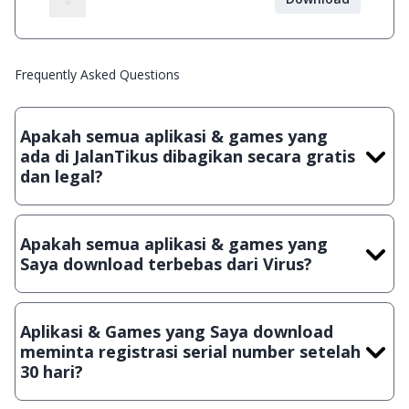
Frequently Asked Questions
Apakah semua aplikasi & games yang
ada di JalanTikus dibagikan secara gratis
dan legal?
Ya, JalanTikus hanya membagikan aplikasi & games yang
gratis (Freeware) dan legal, dalam artian tidak (bajakan) hasil
Apakah semua aplikasi & games yang
crack, patch atau semacamnya.
Saya download terbebas dari Virus?
Ya, JalanTikus selalu melakukan scanning dengan 3 jenis
Antivirus (Kaspersky, AVG & Avast) sebelum menerbitkan
Aplikasi & Games yang Saya download
suatu aplikasi atau games, sehingga bisa dijamin 100%
meminta registrasi serial number setelah
terbebas dari virus.
30 hari?
Meskipun dibagikan secara gratis, namun ada beberapa