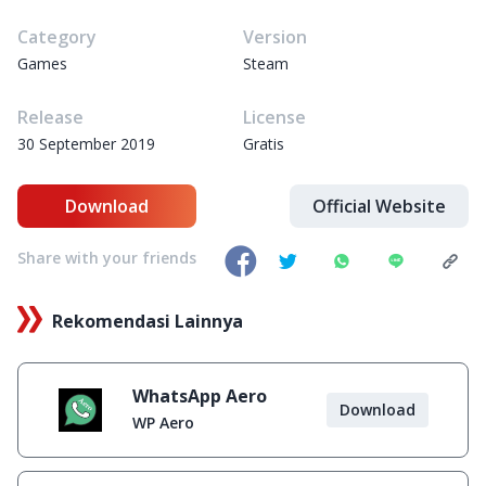
Category
Version
Games
Steam
Release
License
30 September 2019
Gratis
Download
Official Website
Share with your friends
Rekomendasi Lainnya
WhatsApp Aero
Download
WP Aero