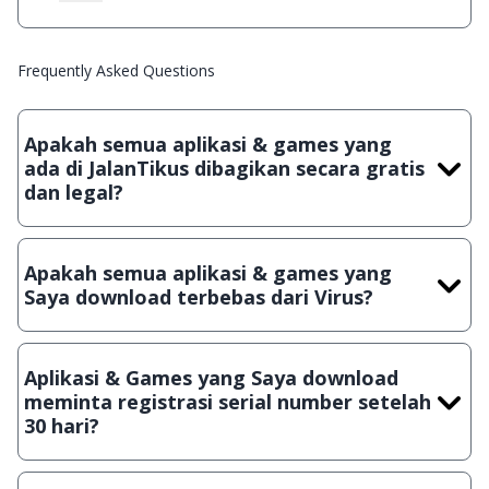
Frequently Asked Questions
Apakah semua aplikasi & games yang
ada di JalanTikus dibagikan secara gratis
dan legal?
Ya, JalanTikus hanya membagikan aplikasi & games yang
gratis (Freeware) dan legal, dalam artian tidak (bajakan) hasil
Apakah semua aplikasi & games yang
crack, patch atau semacamnya.
Saya download terbebas dari Virus?
Ya, JalanTikus selalu melakukan scanning dengan 3 jenis
Antivirus (Kaspersky, AVG & Avast) sebelum menerbitkan
Aplikasi & Games yang Saya download
suatu aplikasi atau games, sehingga bisa dijamin 100%
meminta registrasi serial number setelah
terbebas dari virus.
30 hari?
Meskipun dibagikan secara gratis, namun ada beberapa