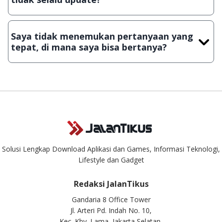
Demi menjaga kualitas aplikasi dan games yang ada di
JalanTikus, hingga saat ini kita masih melakukan upload-
Saya tidak menemukan pertanyaan yang
download secara manual, sehingga kuota sebesar ribuan
tepat, di mana saya bisa bertanya?
aplikasi & games tidak dapat tercapai dalam waktu yang
singkat.
Kami dengan senang hati menjawab setiap pertanyaan yang
masuk. Kirim pertanyaan kamu ke
info@jalantikus.com
Solusi Lengkap Download Aplikasi dan Games, Informasi Teknologi,
Lifestyle dan Gadget
Redaksi JalanTikus
Gandaria 8 Office Tower
Jl. Arteri Pd. Indah No. 10,
Kec. Kby. Lama, Jakarta Selatan,