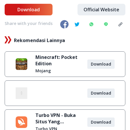
Download
Official Website
Share with your friends
Rekomendasi Lainnya
Minecraft: Pocket
Edition
Download
Mojang
Download
Turbo VPN - Buka
Situs Yang
Download
Diblokir
Turbo VPN