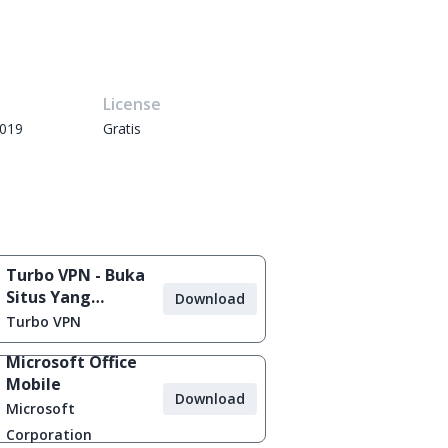
e
License
2019
Gratis
Turbo VPN - Buka
Situs Yang
Download
Diblokir
Turbo VPN
Microsoft Office
Mobile
Download
Microsoft
Corporation