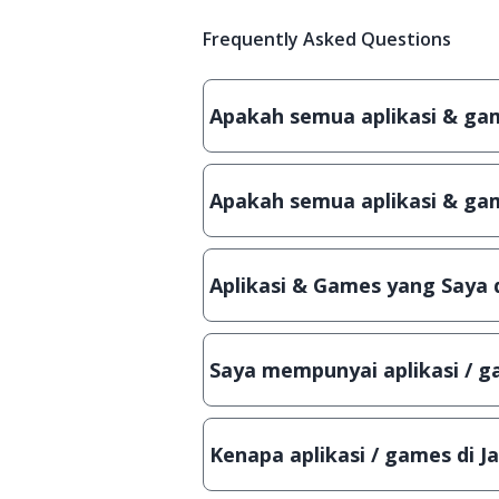
Frequently Asked Questions
Apakah semua aplikasi & game
Ya, JalanTikus hanya membagikan a
patch atau semacamnya.
Apakah semua aplikasi & gam
Ya, JalanTikus selalu melakukan 
aplikasi atau games, sehingga bis
Aplikasi & Games yang Saya 
Meskipun dibagikan secara gratis
bisa digunakan dalam jangka wakt
Saya mempunyai aplikasi / ga
Tentu saja bisa. Silahkan kirim em
Lampiran File instalasi / (APK) jik
Kenapa aplikasi / games di J
Demi menjaga kualitas aplikasi d