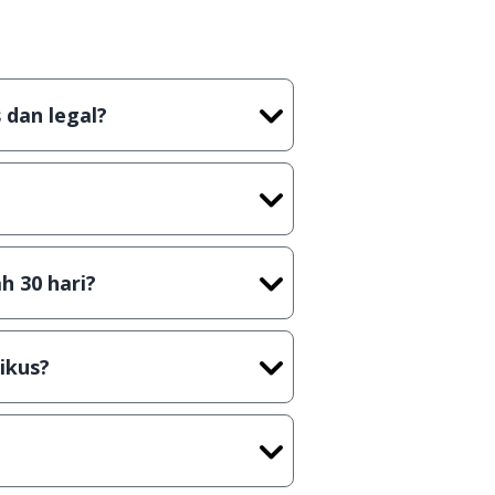
 dan legal?
tian tidak (bajakan) hasil crack,
t) sebelum menerbitkan suatu
h 30 hari?
cara Shareware, dalam arti hanya
rus membeli lisensi aslinya.
ikus?
kasi/Games, Deskripsi serta
ih melakukan upload-download