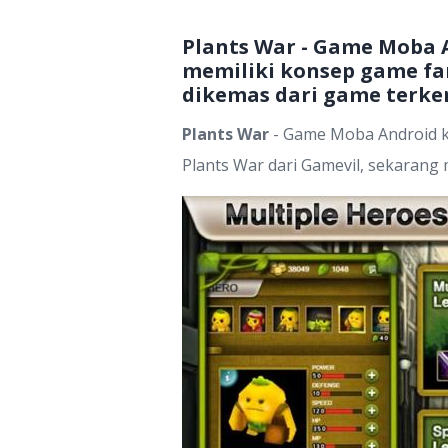
Plants War - Game Moba 
memiliki konsep game fa
dikemas dari game terke
Plants War
- Game Moba Android ka
Plants War dari Gamevil, sekaran