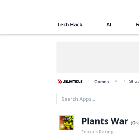
Tech Hack
AI
F
Stra
Games
Plants War
(
Gra
Editor’s Rating