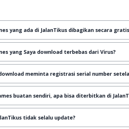
s yang ada di JalanTikus dibagikan secara gratis
plikasi & games yang gratis (Freeware) dan legal, dalam ar
es yang Saya download terbebas dari Virus?
scanning dengan 3 jenis Antivirus (Kaspersky, AVG & Avas
a dijamin 100% terbebas dari virus.
download meminta registrasi serial number setela
, namun ada beberapa aplikasi & games yang dibagikan se
u tertentu dan jika ingin lanjut menggunakannya kamu ha
mes buatan sendiri, apa bisa diterbitkan di JalanT
ail ke
info@jalantikus.com
dengan menyertakan Nama Apli
a Android
alanTikus tidak selalu update?
an games yang ada di JalanTikus, hingga saat ini kita mas