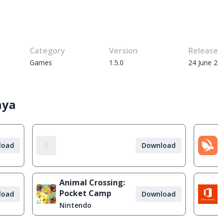
Category
Version
Releas
Games
1.5.0
24 June 
nya
load
Download
Animal Crossing:
Pocket Camp
load
Download
Nintendo