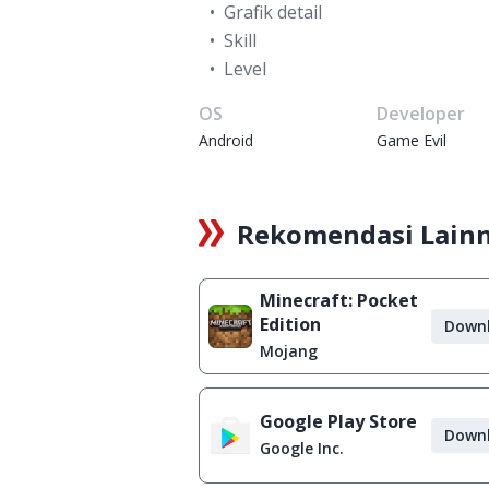
Grafik detail
Skill
Level
OS
Developer
Android
Game Evil
Rekomendasi Lain
Minecraft: Pocket
Edition
Down
Mojang
Google Play Store
Down
Google Inc.