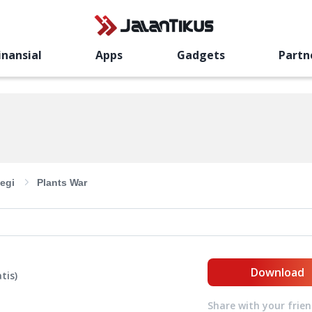
inansial
Apps
Gadgets
Partn
tegi
Plants War
Download
tis
)
Share with your frie