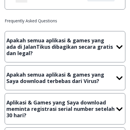
Frequently Asked Questions
Apakah semua aplikasi & games yang
ada di JalanTikus dibagikan secara gratis
dan legal?
Ya, JalanTikus hanya membagikan aplikasi & games yang
gratis (Freeware) dan legal, dalam artian tidak (bajakan) hasil
Apakah semua aplikasi & games yang
crack, patch atau semacamnya.
Saya download terbebas dari Virus?
Ya, JalanTikus selalu melakukan scanning dengan 3 jenis
Antivirus (Kaspersky, AVG & Avast) sebelum menerbitkan
Aplikasi & Games yang Saya download
suatu aplikasi atau games, sehingga bisa dijamin 100%
meminta registrasi serial number setelah
terbebas dari virus.
30 hari?
Meskipun dibagikan secara gratis, namun ada beberapa