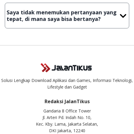
Demi menjaga kualitas aplikasi dan games yang ada di
JalanTikus, hingga saat ini kita masih melakukan upload-
Saya tidak menemukan pertanyaan yang
download secara manual, sehingga kuota sebesar ribuan
tepat, di mana saya bisa bertanya?
aplikasi & games tidak dapat tercapai dalam waktu yang
singkat.
Kami dengan senang hati menjawab setiap pertanyaan yang
masuk. Kirim pertanyaan kamu ke
info@jalantikus.com
Solusi Lengkap Download Aplikasi dan Games, Informasi Teknologi,
Lifestyle dan Gadget
Redaksi JalanTikus
Gandaria 8 Office Tower
Jl. Arteri Pd. Indah No. 10,
Kec. Kby. Lama, Jakarta Selatan,
DKI Jakarta, 12240