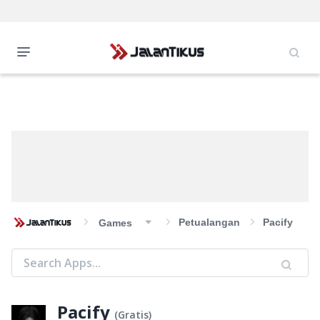
Petualangan
Pacify
Games
Pacify
(
Gratis
)