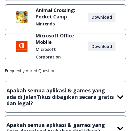
Animal Crossing:
Pocket Camp
Download
Nintendo
Microsoft Office
Mobile
Download
Microsoft
Corporation
Frequently Asked Questions
Apakah semua aplikasi & games yang
ada di JalanTikus dibagikan secara gratis
dan legal?
Ya, JalanTikus hanya membagikan aplikasi & games yang
gratis (Freeware) dan legal, dalam artian tidak (bajakan) hasil
Apakah semua aplikasi & games yang
crack, patch atau semacamnya.