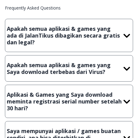
Frequently Asked Questions
Apakah semua aplikasi & games yang
ada di JalanTikus dibagikan secara gratis
dan legal?
Ya, JalanTikus hanya membagikan aplikasi & games yang
gratis (Freeware) dan legal, dalam artian tidak (bajakan) hasil
Apakah semua aplikasi & games yang
crack, patch atau semacamnya.
Saya download terbebas dari Virus?
Ya, JalanTikus selalu melakukan scanning dengan 3 jenis
Antivirus (Kaspersky, AVG & Avast) sebelum menerbitkan
Aplikasi & Games yang Saya download
suatu aplikasi atau games, sehingga bisa dijamin 100%
meminta registrasi serial number setelah
terbebas dari virus.
30 hari?
Meskipun dibagikan secara gratis, namun ada beberapa
aplikasi & games yang dibagikan secara Shareware, dalam arti
Saya mempunyai aplikasi / games buatan
hanya bisa digunakan dalam jangka waktu tertentu dan jika
sendiri, apa bisa diterbitkan di