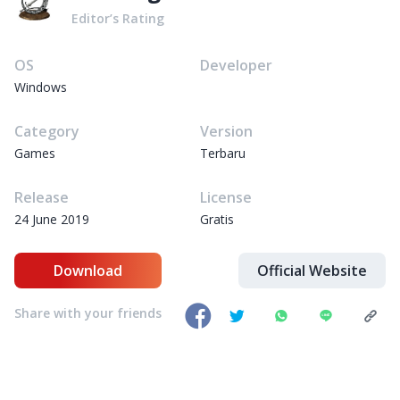
Editor’s Rating
OS
Developer
Windows
Category
Version
Games
Terbaru
Release
License
24 June 2019
Gratis
Download
Official Website
Share with your friends