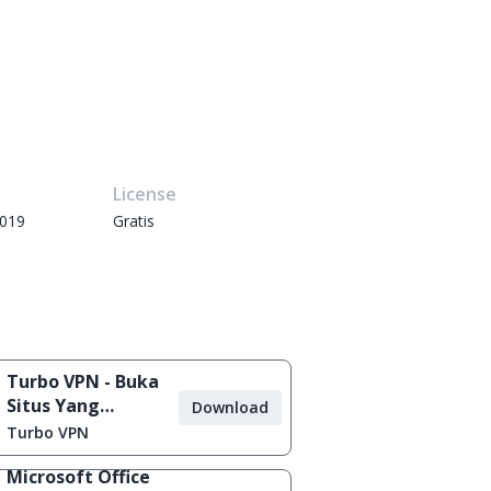
e
License
2019
Gratis
Turbo VPN - Buka
Situs Yang
Download
Diblokir
Turbo VPN
Microsoft Office