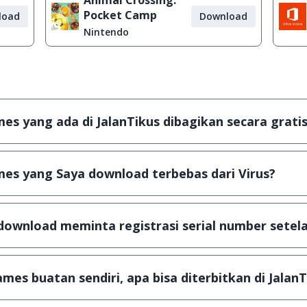
Animal Crossing:
Pocket Camp
load
Download
Nintendo
s yang ada di JalanTikus dibagikan secara gratis
plikasi & games yang gratis (Freeware) dan legal, dalam ar
es yang Saya download terbebas dari Virus?
scanning dengan 3 jenis Antivirus (Kaspersky, AVG & Avas
a dijamin 100% terbebas dari virus.
download meminta registrasi serial number setela
, namun ada beberapa aplikasi & games yang dibagikan se
u tertentu dan jika ingin lanjut menggunakannya kamu ha
mes buatan sendiri, apa bisa diterbitkan di JalanT
ail ke
info@jalantikus.com
dengan menyertakan Nama Apli