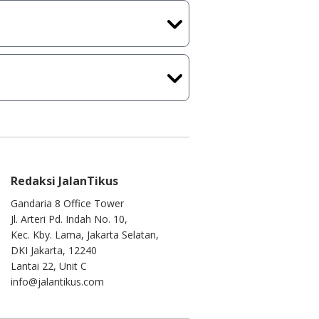
ih melakukan upload-download
 waktu yang singkat.
u ke
info@jalantikus.com
Redaksi JalanTikus
Gandaria 8 Office Tower
Jl. Arteri Pd. Indah No. 10,
Kec. Kby. Lama, Jakarta Selatan,
DKI Jakarta, 12240
Lantai 22, Unit C
info@jalantikus.com