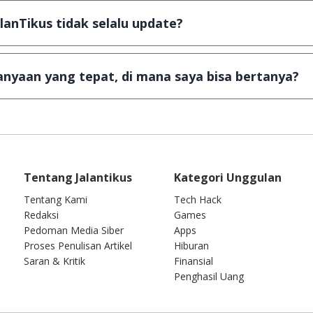
a Android
alanTikus tidak selalu update?
an games yang ada di JalanTikus, hingga saat ini kita mas
besar ribuan aplikasi & games tidak dapat tercapai dalam
nyaan yang tepat, di mana saya bisa bertanya?
ab setiap pertanyaan yang masuk. Kirim pertanyaan kam
Tentang Jalantikus
Kategori Unggulan
Tentang Kami
Tech Hack
Redaksi
Games
Pedoman Media Siber
Apps
Proses Penulisan Artikel
Hiburan
Saran & Kritik
Finansial
Penghasil Uang