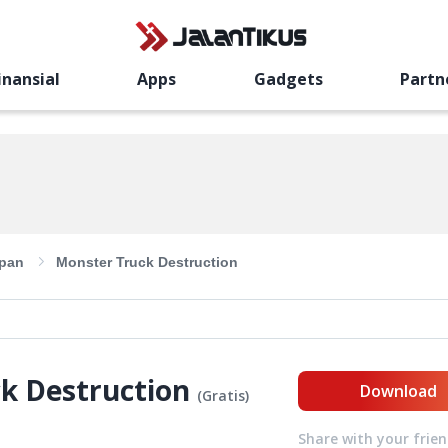
inansial
Apps
Gadgets
Partn
pan
Monster Truck Destruction
k Destruction
Download
(
Gratis
)
Share with your frie