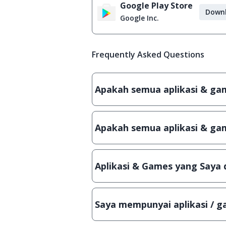
Google Play Store
Down
Google Inc.
Frequently Asked Questions
Apakah semua aplikasi & game
Ya, JalanTikus hanya membagikan a
patch atau semacamnya.
Apakah semua aplikasi & gam
Ya, JalanTikus selalu melakukan 
aplikasi atau games, sehingga bis
Aplikasi & Games yang Saya 
Meskipun dibagikan secara gratis
bisa digunakan dalam jangka wakt
Saya mempunyai aplikasi / ga
Tentu saja bisa. Silahkan kirim em