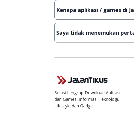
Lampiran File instalasi / (APK) jik
Kenapa aplikasi / games di J
Demi menjaga kualitas aplikasi d
secara manual, sehingga kuota se
Saya tidak menemukan perta
Kami dengan senang hati menjaw
Solusi Lengkap Download Aplikasi
dan Games, Informasi Teknologi,
Lifestyle dan Gadget