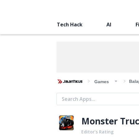
Tech Hack
AI
F
Bala
Games
Monster Truc
Editor’s Rating