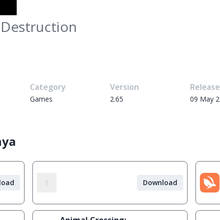
 Destruction
Category
Version
Releas
Games
2.65
09 May 
nya
load
Download