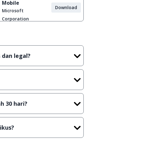
Mobile
Download
Microsoft
Corporation
 dan legal?
tian tidak (bajakan) hasil crack,
t) sebelum menerbitkan suatu
h 30 hari?
cara Shareware, dalam arti hanya
rus membeli lisensi aslinya.
ikus?
kasi/Games, Deskripsi serta