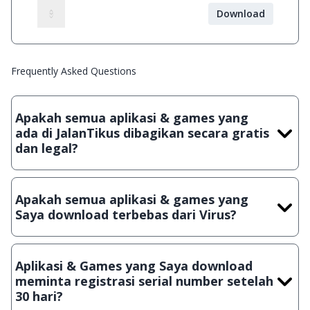
Download
Frequently Asked Questions
Apakah semua aplikasi & games yang
ada di JalanTikus dibagikan secara gratis
dan legal?
Ya, JalanTikus hanya membagikan aplikasi & games yang
gratis (Freeware) dan legal, dalam artian tidak (bajakan) hasil
Apakah semua aplikasi & games yang
crack, patch atau semacamnya.
Saya download terbebas dari Virus?
Ya, JalanTikus selalu melakukan scanning dengan 3 jenis
Antivirus (Kaspersky, AVG & Avast) sebelum menerbitkan
Aplikasi & Games yang Saya download
suatu aplikasi atau games, sehingga bisa dijamin 100%
meminta registrasi serial number setelah
terbebas dari virus.
30 hari?