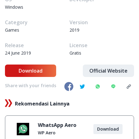
Windows
Category
Version
Games
2019
Release
License
24 June 2019
Gratis
Download
Official Website
Share with your friends
Rekomendasi Lainnya
WhatsApp Aero
Download
WP Aero