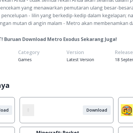
rekan Anda - tidak semua rekan Anda akan selamat dalam p
a mencekam yang menawarkan pemutaran ulang besar-besar
 pencelupan - lilin yang berkedip-kedip dalam kegelapan;
ngan mutan di angin malam - Metro akan membenamkan da
T! Buruan Download Metro Exodus Sekarang Juga!
Category
Version
Releas
Games
Latest Version
18 Septe
nya
load
Download
Minecraft: Pocket