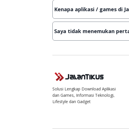
Lampiran File instalasi / (APK) jik
Kenapa aplikasi / games di J
Demi menjaga kualitas aplikasi d
secara manual, sehingga kuota se
Saya tidak menemukan perta
Kami dengan senang hati menjaw
Solusi Lengkap Download Aplikasi
dan Games, Informasi Teknologi,
Lifestyle dan Gadget