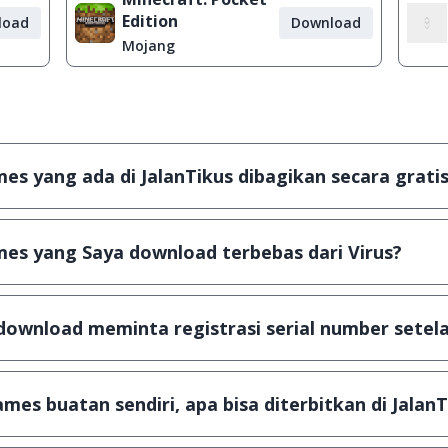
Edition
load
Download
Mojang
s yang ada di JalanTikus dibagikan secara gratis
plikasi & games yang gratis (Freeware) dan legal, dalam ar
es yang Saya download terbebas dari Virus?
scanning dengan 3 jenis Antivirus (Kaspersky, AVG & Avas
a dijamin 100% terbebas dari virus.
download meminta registrasi serial number setela
, namun ada beberapa aplikasi & games yang dibagikan se
u tertentu dan jika ingin lanjut menggunakannya kamu ha
mes buatan sendiri, apa bisa diterbitkan di JalanT
ail ke
info@jalantikus.com
dengan menyertakan Nama Apli