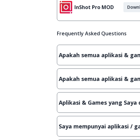
InShot Pro MOD
Down
Frequently Asked Questions
Apakah semua aplikasi & game
Ya, JalanTikus hanya membagikan a
patch atau semacamnya.
Apakah semua aplikasi & gam
Ya, JalanTikus selalu melakukan 
aplikasi atau games, sehingga bis
Aplikasi & Games yang Saya 
Meskipun dibagikan secara gratis
bisa digunakan dalam jangka wakt
Saya mempunyai aplikasi / ga
Tentu saja bisa. Silahkan kirim em