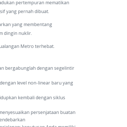
emadukan pertempuran mematikan
sif yang pernah dibuat.
debarkan yang membentang
dingin nuklir.
tualangan Metro terhebat.
 dan bergabunglah dengan segelintir
engan level non-linear baru yang
idupkan kembali dengan siklus
 menyesuaikan persenjataan buatan
mendebarkan