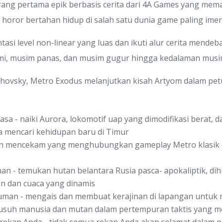
ang pertama epik berbasis cerita dari 4A Games yang m
horor bertahan hidup di salah satu dunia game paling imer
intasi level non-linear yang luas dan ikuti alur cerita men
i, musim panas, dan musim gugur hingga kedalaman musim 
ukhovsky, Metro Exodus melanjutkan kisah Artyom dalam pe
iasa - naiki Aurora, lokomotif uap yang dimodifikasi berat,
a mencari kehidupan baru di Timur
sah mencekam yang menghubungkan gameplay Metro klasik d
n - temukan hutan belantara Rusia pasca- apokaliptik, dih
n dan cuaca yang dinamis
uman - mengais dan membuat kerajinan di lapangan untuk
musuh manusia dan mutan dalam pertempuran taktis yang 