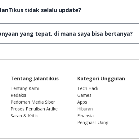
a Android
alanTikus tidak selalu update?
an games yang ada di JalanTikus, hingga saat ini kita mas
besar ribuan aplikasi & games tidak dapat tercapai dalam
nyaan yang tepat, di mana saya bisa bertanya?
ab setiap pertanyaan yang masuk. Kirim pertanyaan kam
Tentang Jalantikus
Kategori Unggulan
Tentang Kami
Tech Hack
Redaksi
Games
Pedoman Media Siber
Apps
Proses Penulisan Artikel
Hiburan
Saran & Kritik
Finansial
Penghasil Uang