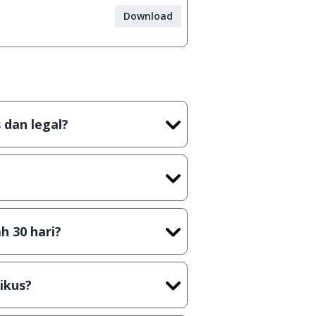
Download
 dan legal?
tian tidak (bajakan) hasil crack,
t) sebelum menerbitkan suatu
h 30 hari?
cara Shareware, dalam arti hanya
rus membeli lisensi aslinya.
ikus?
kasi/Games, Deskripsi serta