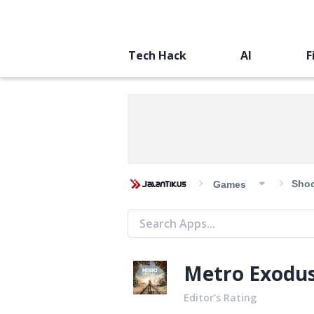
Tech Hack
AI
F
Shoo
Games
Metro Exodu
Editor’s Rating