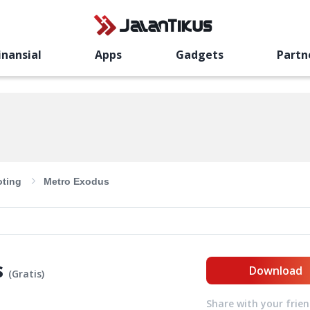
inansial
Apps
Gadgets
Partn
ting
Metro Exodus
s
Download
(
Gratis
)
Share with your frie