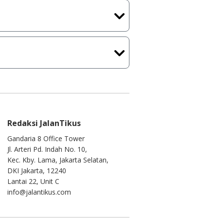
ih melakukan upload-download
 waktu yang singkat.
u ke
info@jalantikus.com
Redaksi JalanTikus
Gandaria 8 Office Tower
Jl. Arteri Pd. Indah No. 10,
Kec. Kby. Lama, Jakarta Selatan,
DKI Jakarta, 12240
Lantai 22, Unit C
info@jalantikus.com