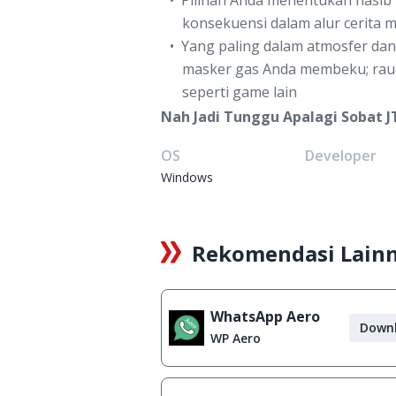
Pilihan Anda menentukan nasib 
konsekuensi dalam alur cerit
Yang paling dalam atmosfer dan
masker gas Anda membeku; rau
seperti game lain
Nah Jadi Tunggu Apalagi Sobat J
OS
Developer
Windows
Rekomendasi Lain
WhatsApp Aero
Down
WP Aero