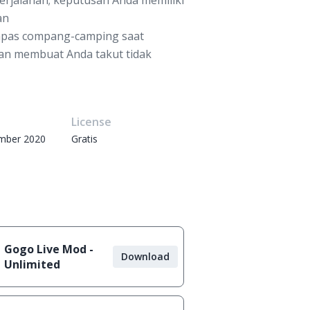
erjalanan; keputusan Anda memiliki
an
 napas compang-camping saat
n membuat Anda takut tidak
e
License
mber 2020
Gratis
Gogo Live Mod -
Download
Unlimited