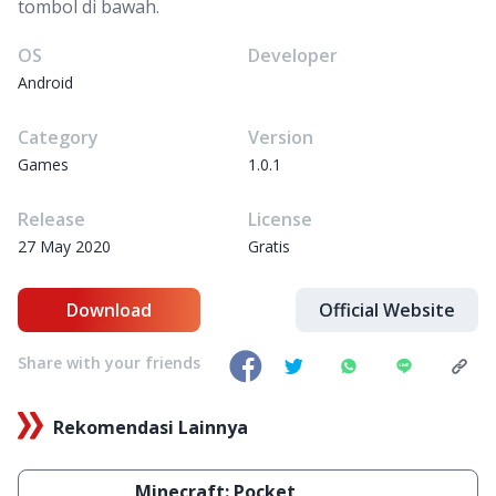
tombol di bawah.
OS
Developer
Android
Category
Version
Games
1.0.1
Release
License
27 May 2020
Gratis
Download
Official Website
Share with your friends
Rekomendasi Lainnya
Minecraft: Pocket