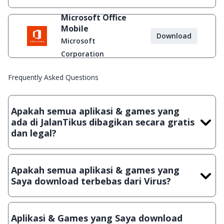
Microsoft Office
Mobile
Download
Microsoft
Corporation
Frequently Asked Questions
Apakah semua aplikasi & games yang
ada di JalanTikus dibagikan secara gratis
dan legal?
Ya, JalanTikus hanya membagikan aplikasi & games yang
gratis (Freeware) dan legal, dalam artian tidak (bajakan) hasil
Apakah semua aplikasi & games yang
crack, patch atau semacamnya.
Saya download terbebas dari Virus?
Ya, JalanTikus selalu melakukan scanning dengan 3 jenis
Antivirus (Kaspersky, AVG & Avast) sebelum menerbitkan
Aplikasi & Games yang Saya download
suatu aplikasi atau games, sehingga bisa dijamin 100%