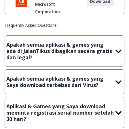
Download
Microsoft
Corporation
Frequently Asked Questions
Apakah semua aplikasi & games yang
ada di JalanTikus dibagikan secara gratis
dan legal?
Ya, JalanTikus hanya membagikan aplikasi & games yang
gratis (Freeware) dan legal, dalam artian tidak (bajakan) hasil
Apakah semua aplikasi & games yang
crack, patch atau semacamnya.
Saya download terbebas dari Virus?
Ya, JalanTikus selalu melakukan scanning dengan 3 jenis
Antivirus (Kaspersky, AVG & Avast) sebelum menerbitkan
Aplikasi & Games yang Saya download
suatu aplikasi atau games, sehingga bisa dijamin 100%
meminta registrasi serial number setelah
terbebas dari virus.
30 hari?