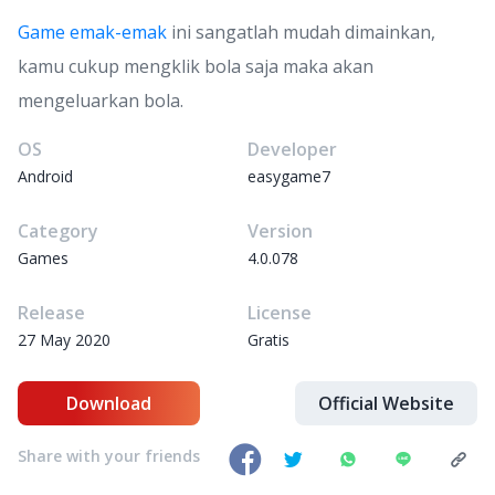
Game emak-emak
ini sangatlah mudah dimainkan,
kamu cukup mengklik bola saja maka akan
mengeluarkan bola.
OS
Developer
Android
easygame7
Category
Version
Games
4.0.078
Release
License
27 May 2020
Gratis
Download
Official Website
Share with your friends