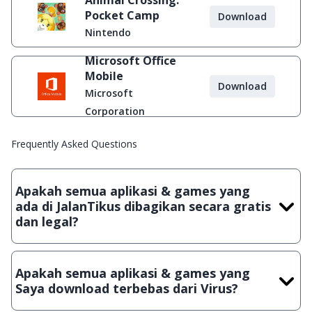
Animal Crossing:
Pocket Camp
Download
Nintendo
Microsoft Office
Mobile
Download
Microsoft
Corporation
Frequently Asked Questions
Apakah semua aplikasi & games yang
ada di JalanTikus dibagikan secara gratis
dan legal?
Ya, JalanTikus hanya membagikan aplikasi & games yang
gratis (Freeware) dan legal, dalam artian tidak (bajakan) hasil
Apakah semua aplikasi & games yang
crack, patch atau semacamnya.
Saya download terbebas dari Virus?