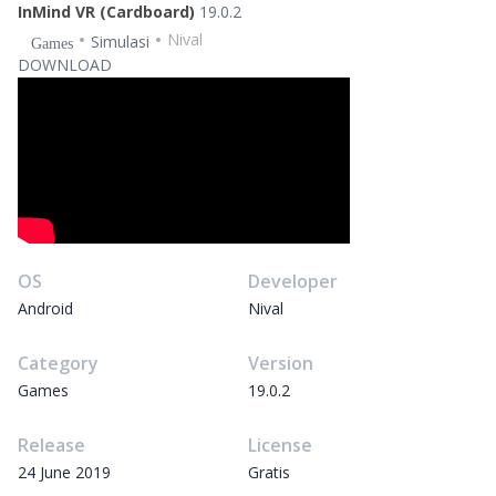
InMind VR (Cardboard)
19.0.2
Nival
Simulasi
Games
DOWNLOAD
OS
Developer
Android
Nival
Category
Version
Games
19.0.2
Release
License
24 June 2019
Gratis