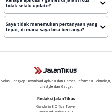
Kenapa aplikasi / games di JalanTikus
Lampiran File instalasi / (APK) jika Android
tidak selalu update?
Demi menjaga kualitas aplikasi dan games yang ada di
JalanTikus, hingga saat ini kita masih melakukan upload-
Saya tidak menemukan pertanyaan yang
download secara manual, sehingga kuota sebesar ribuan
tepat, di mana saya bisa bertanya?
aplikasi & games tidak dapat tercapai dalam waktu yang
singkat.
Kami dengan senang hati menjawab setiap pertanyaan yang
masuk. Kirim pertanyaan kamu ke
info@jalantikus.com
Solusi Lengkap Download Aplikasi dan Games, Informasi Teknologi,
Lifestyle dan Gadget
Redaksi JalanTikus
Gandaria 8 Office Tower
Jl. Arteri Pd. Indah No. 10,