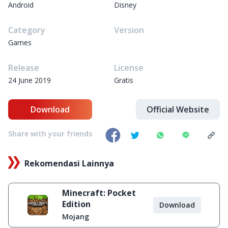
Android
Disney
Category
Version
Games
Release
License
24 June 2019
Gratis
Download
Official Website
Share with your friends
Rekomendasi Lainnya
Minecraft: Pocket
Edition
Download
Mojang