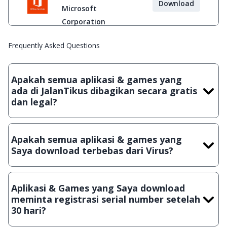
Download
Microsoft
Corporation
Frequently Asked Questions
Apakah semua aplikasi & games yang
ada di JalanTikus dibagikan secara gratis
dan legal?
Ya, JalanTikus hanya membagikan aplikasi & games yang
gratis (Freeware) dan legal, dalam artian tidak (bajakan) hasil
Apakah semua aplikasi & games yang
crack, patch atau semacamnya.
Saya download terbebas dari Virus?
Ya, JalanTikus selalu melakukan scanning dengan 3 jenis
Antivirus (Kaspersky, AVG & Avast) sebelum menerbitkan
Aplikasi & Games yang Saya download
suatu aplikasi atau games, sehingga bisa dijamin 100%
meminta registrasi serial number setelah
terbebas dari virus.
30 hari?