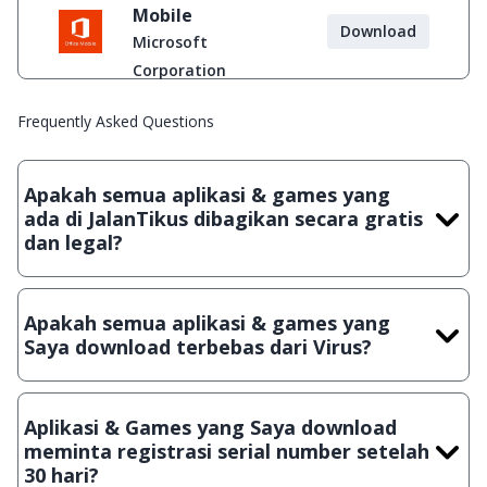
Mobile
Download
Microsoft
Corporation
Frequently Asked Questions
Apakah semua aplikasi & games yang
ada di JalanTikus dibagikan secara gratis
dan legal?
Ya, JalanTikus hanya membagikan aplikasi & games yang
gratis (Freeware) dan legal, dalam artian tidak (bajakan) hasil
Apakah semua aplikasi & games yang
crack, patch atau semacamnya.
Saya download terbebas dari Virus?
Ya, JalanTikus selalu melakukan scanning dengan 3 jenis
Antivirus (Kaspersky, AVG & Avast) sebelum menerbitkan
Aplikasi & Games yang Saya download
suatu aplikasi atau games, sehingga bisa dijamin 100%
meminta registrasi serial number setelah
terbebas dari virus.
30 hari?