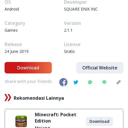
OS
Developer
Android
SQUARE ENIX INC
Category
Version
Games
2.1.1
Release
License
24 June 2019
Gratis
Download
Official Website
Share with your friends
Rekomendasi Lainnya
Minecraft: Pocket
Edition
Download
Mojang