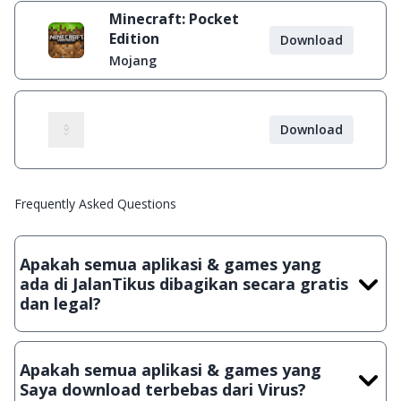
Minecraft: Pocket
Edition
Download
Mojang
Download
Frequently Asked Questions
Apakah semua aplikasi & games yang
ada di JalanTikus dibagikan secara gratis
dan legal?
Ya, JalanTikus hanya membagikan aplikasi & games yang
gratis (Freeware) dan legal, dalam artian tidak (bajakan) hasil
Apakah semua aplikasi & games yang
crack, patch atau semacamnya.
Saya download terbebas dari Virus?