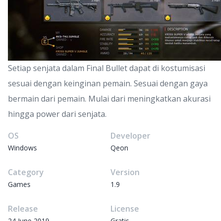
Setiap senjata dalam Final Bullet dapat di kostumisasi
sesuai dengan keinginan pemain. Sesuai dengan gaya
bermain dari pemain. Mulai dari meningkatkan akurasi
hingga power dari senjata.
OS
Developer
Windows
Qeon
Category
Version
Games
1.9
Release
License
24 June 2019
Gratis