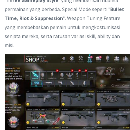
"
Three Gameplay Style
" yang memberikan nuansa
permainan yang berbeda, Special Mode seperti "
Bullet
Time, Riot & Suppression
", Weapon Tuning Feature
yang membebaskan pemain untuk mengkostumisasi
senjata mereka, serta ratusan variasi skill, ability dan
misi.