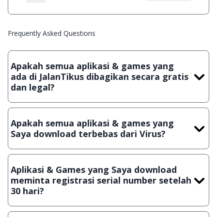
Frequently Asked Questions
Apakah semua aplikasi & games yang
ada di JalanTikus dibagikan secara gratis
dan legal?
Ya, JalanTikus hanya membagikan aplikasi & games yang
gratis (Freeware) dan legal, dalam artian tidak (bajakan) hasil
Apakah semua aplikasi & games yang
crack, patch atau semacamnya.
Saya download terbebas dari Virus?
Ya, JalanTikus selalu melakukan scanning dengan 3 jenis
Antivirus (Kaspersky, AVG & Avast) sebelum menerbitkan
Aplikasi & Games yang Saya download
suatu aplikasi atau games, sehingga bisa dijamin 100%
meminta registrasi serial number setelah
terbebas dari virus.
30 hari?
Meskipun dibagikan secara gratis, namun ada beberapa