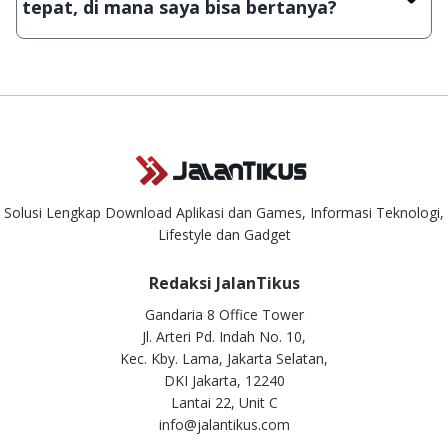
tepat, di mana saya bisa bertanya?
aplikasi & games tidak dapat tercapai dalam waktu yang
singkat.
Kami dengan senang hati menjawab setiap pertanyaan yang
masuk. Kirim pertanyaan kamu ke
info@jalantikus.com
Solusi Lengkap Download Aplikasi dan Games, Informasi Teknologi,
Lifestyle dan Gadget
Redaksi JalanTikus
Gandaria 8 Office Tower
Jl. Arteri Pd. Indah No. 10,
Kec. Kby. Lama, Jakarta Selatan,
DKI Jakarta, 12240
Lantai 22, Unit C
info@jalantikus.com