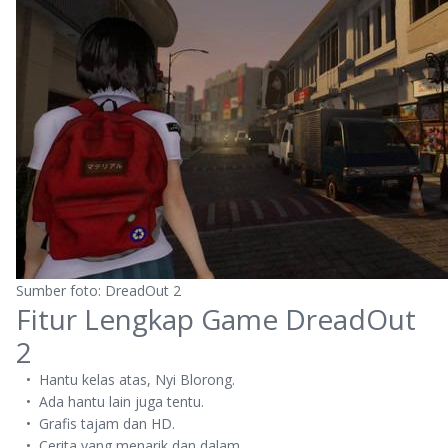
Sumber foto: DreadOut 2
Fitur Lengkap Game DreadOut
2
Hantu kelas atas, Nyi Blorong.
Ada hantu lain juga tentu.
Grafis tajam dan HD.
Cerita yang menarik dan dalam.