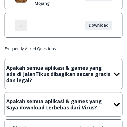
Mojang
Download
Frequently Asked Questions
Apakah semua aplikasi & games yang
ada di JalanTikus dibagikan secara gratis
dan legal?
Ya, JalanTikus hanya membagikan aplikasi & games yang
gratis (Freeware) dan legal, dalam artian tidak (bajakan) hasil
Apakah semua aplikasi & games yang
crack, patch atau semacamnya.
Saya download terbebas dari Virus?
Ya, JalanTikus selalu melakukan scanning dengan 3 jenis
Antivirus (Kaspersky, AVG & Avast) sebelum menerbitkan