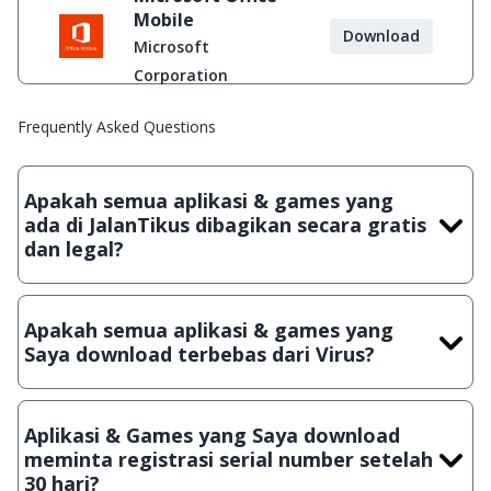
Mobile
Download
Microsoft
Corporation
Frequently Asked Questions
Apakah semua aplikasi & games yang
ada di JalanTikus dibagikan secara gratis
dan legal?
Ya, JalanTikus hanya membagikan aplikasi & games yang
gratis (Freeware) dan legal, dalam artian tidak (bajakan) hasil
Apakah semua aplikasi & games yang
crack, patch atau semacamnya.
Saya download terbebas dari Virus?
Ya, JalanTikus selalu melakukan scanning dengan 3 jenis
Antivirus (Kaspersky, AVG & Avast) sebelum menerbitkan
Aplikasi & Games yang Saya download
suatu aplikasi atau games, sehingga bisa dijamin 100%
meminta registrasi serial number setelah
terbebas dari virus.
30 hari?