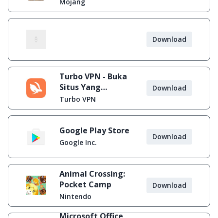
Mojang
Download
Turbo VPN - Buka
Situs Yang
Download
Diblokir
Turbo VPN
Google Play Store
Download
Google Inc.
Animal Crossing:
Pocket Camp
Download
Nintendo
Microsoft Office