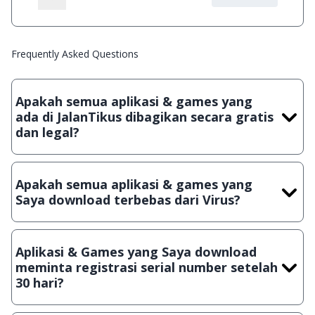
Frequently Asked Questions
Apakah semua aplikasi & games yang
ada di JalanTikus dibagikan secara gratis
dan legal?
Ya, JalanTikus hanya membagikan aplikasi & games yang
gratis (Freeware) dan legal, dalam artian tidak (bajakan) hasil
Apakah semua aplikasi & games yang
crack, patch atau semacamnya.
Saya download terbebas dari Virus?
Ya, JalanTikus selalu melakukan scanning dengan 3 jenis
Antivirus (Kaspersky, AVG & Avast) sebelum menerbitkan
Aplikasi & Games yang Saya download
suatu aplikasi atau games, sehingga bisa dijamin 100%
meminta registrasi serial number setelah
terbebas dari virus.
30 hari?
Meskipun dibagikan secara gratis, namun ada beberapa