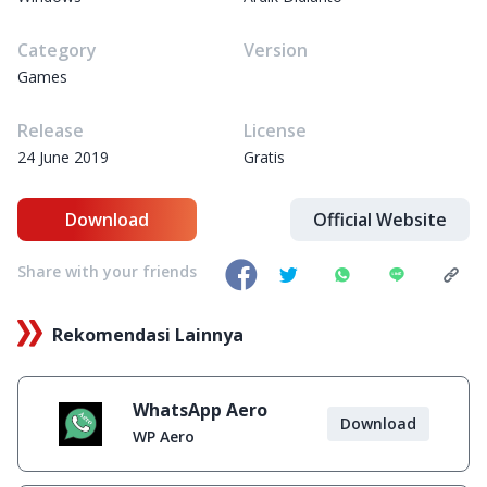
Category
Version
Games
Release
License
24 June 2019
Gratis
Download
Official Website
Share with your friends
Rekomendasi Lainnya
WhatsApp Aero
Download
WP Aero