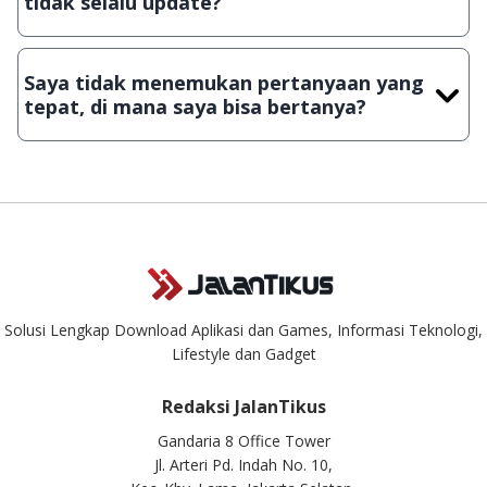
tidak selalu update?
Demi menjaga kualitas aplikasi dan games yang ada di
JalanTikus, hingga saat ini kita masih melakukan upload-
Saya tidak menemukan pertanyaan yang
download secara manual, sehingga kuota sebesar ribuan
tepat, di mana saya bisa bertanya?
aplikasi & games tidak dapat tercapai dalam waktu yang
singkat.
Kami dengan senang hati menjawab setiap pertanyaan yang
masuk. Kirim pertanyaan kamu ke
info@jalantikus.com
Solusi Lengkap Download Aplikasi dan Games, Informasi Teknologi,
Lifestyle dan Gadget
Redaksi JalanTikus
Gandaria 8 Office Tower
Jl. Arteri Pd. Indah No. 10,