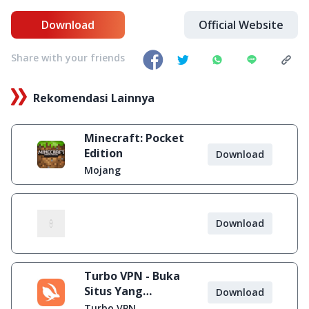
Download
Official Website
Share with your friends
Rekomendasi Lainnya
Minecraft: Pocket
Edition
Download
Mojang
Download
Turbo VPN - Buka
Situs Yang
Download
Diblokir
Turbo VPN