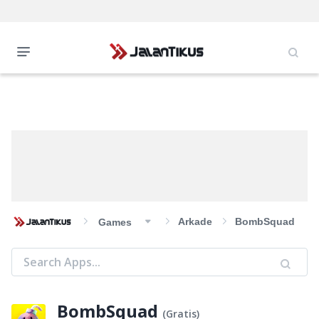
Arkade
BombSquad
Games
BombSquad
(
Gratis
)