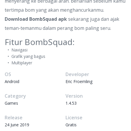
menyerang ke berbagai arah. berlarilah sebelum kamu
tertimpa bom yang akan menghancurkanmu.
Download BombSquad apk
sekarang juga dan ajak
teman-temanmu dalam perang bom paling seru.
Fitur BombSquad:
Navigasi
Grafik yang bagus
Multiplayer
OS
Developer
Android
Eric Froemling
Category
Version
Games
1.4.53
Release
License
24 June 2019
Gratis