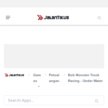
Gam
Petual
Bob Monster Truck
Es
Angan
Racing - Under Water