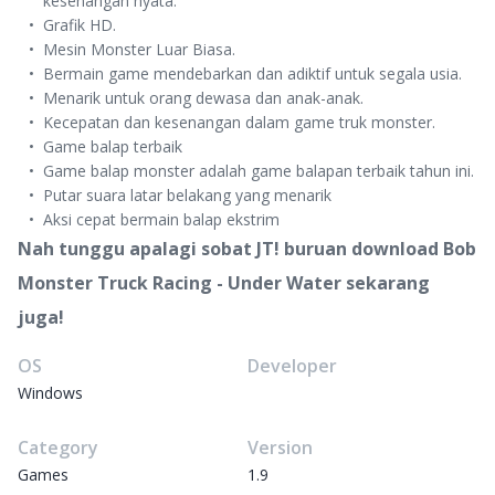
kesenangan nyata.
Grafik HD.
Mesin Monster Luar Biasa.
Bermain game mendebarkan dan adiktif untuk segala usia.
Menarik untuk orang dewasa dan anak-anak.
Kecepatan dan kesenangan dalam game truk monster.
Game balap terbaik
Game balap monster adalah game balapan terbaik tahun ini.
Putar suara latar belakang yang menarik
Aksi cepat bermain balap ekstrim
Nah tunggu apalagi sobat JT! buruan download Bob
Monster Truck Racing - Under Water sekarang
juga!
OS
Developer
Windows
Category
Version
Games
1.9