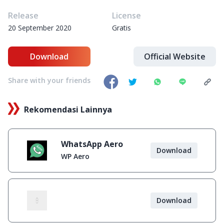
Release
License
20 September 2020
Gratis
Download
Official Website
Share with your friends
Rekomendasi Lainnya
WhatsApp Aero
Download
WP Aero
Download