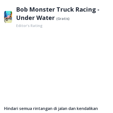
Bob Monster Truck Racing -
Under Water
(
Gratis
)
Editor’s Rating
Hindari semua rintangan di jalan dan kendalikan