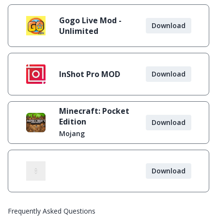
Gogo Live Mod -
Download
Unlimited
InShot Pro MOD
Download
Minecraft: Pocket
Edition
Download
Mojang
Download
Frequently Asked Questions