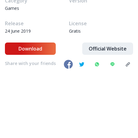
Category
Version
Games
Release
License
24 June 2019
Gratis
Download
Official Website
Share with your friends