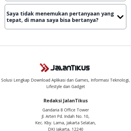
Demi menjaga kualitas aplikasi dan games yang ada di
JalanTikus, hingga saat ini kita masih melakukan upload-
Saya tidak menemukan pertanyaan yang
download secara manual, sehingga kuota sebesar ribuan
tepat, di mana saya bisa bertanya?
aplikasi & games tidak dapat tercapai dalam waktu yang
singkat.
Kami dengan senang hati menjawab setiap pertanyaan yang
masuk. Kirim pertanyaan kamu ke
info@jalantikus.com
Solusi Lengkap Download Aplikasi dan Games, Informasi Teknologi,
Lifestyle dan Gadget
Redaksi JalanTikus
Gandaria 8 Office Tower
Jl. Arteri Pd. Indah No. 10,
Kec. Kby. Lama, Jakarta Selatan,
DKI Jakarta, 12240