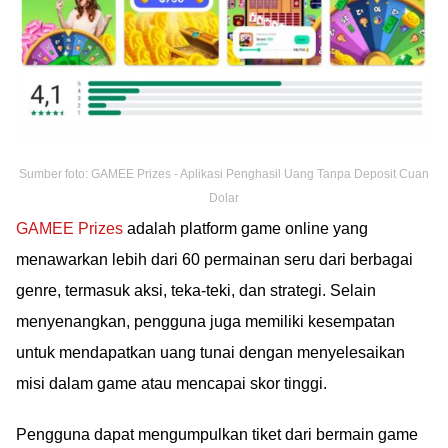
Sumber foto: GAMEE Prizes - Aplikasi Penghasil Uang Tanpa Deposit Cuan
Dolar
GAMEE Prizes
adalah platform game online yang
menawarkan lebih dari 60 permainan seru dari berbagai
genre, termasuk aksi, teka-teki, dan strategi. Selain
menyenangkan, pengguna juga memiliki kesempatan
untuk mendapatkan uang tunai dengan menyelesaikan
misi dalam game atau mencapai skor tinggi.
Pengguna dapat mengumpulkan tiket dari bermain game