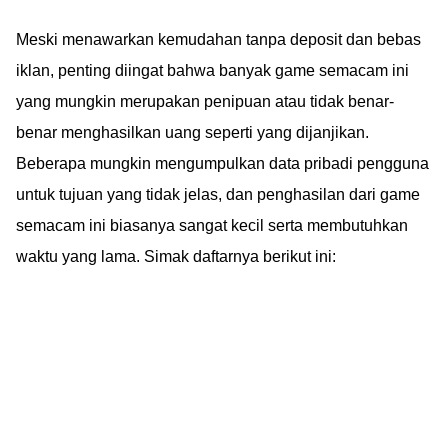
Meski menawarkan kemudahan tanpa deposit dan bebas
iklan, penting diingat bahwa banyak game semacam ini
yang mungkin merupakan penipuan atau tidak benar-
benar menghasilkan uang seperti yang dijanjikan.
Beberapa mungkin mengumpulkan data pribadi pengguna
untuk tujuan yang tidak jelas, dan penghasilan dari game
semacam ini biasanya sangat kecil serta membutuhkan
waktu yang lama. Simak daftarnya berikut ini: