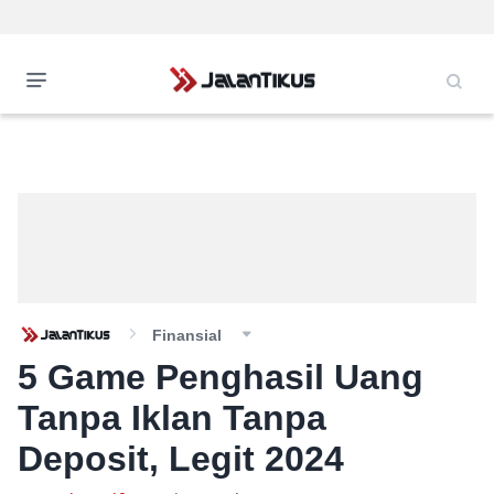
Finansial
5 Game Penghasil Uang
Tanpa Iklan Tanpa
Deposit, Legit 2024