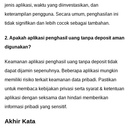
jenis aplikasi, waktu yang diinvestasikan, dan
keterampilan pengguna. Secara umum, penghasilan ini
tidak signifikan dan lebih cocok sebagai tambahan.
2. Apakah aplikasi penghasil uang tanpa deposit aman
digunakan?
Keamanan aplikasi penghasil uang tanpa deposit tidak
dapat dijamin sepenuhnya. Beberapa aplikasi mungkin
memiliki risiko terkait keamanan data pribadi. Pastikan
untuk membaca kebijakan privasi serta syarat & ketentuan
aplikasi dengan seksama dan hindari memberikan
informasi pribadi yang sensitif.
Akhir Kata