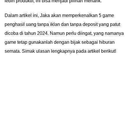
lebih produktif, ini bisa menjadi pilihan menarik.
Dalam artikel ini, Jaka akan memperkenalkan 5 game
penghasil uang tanpa iklan dan tanpa deposit yang patut
dicoba di tahun 2024. Namun perlu diingat, yang namanya
game tetap gunakanlah dengan bijak sebagai hiburan
semata. Simak ulasan lengkapnya pada artikel berikut!