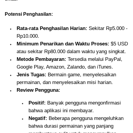
Potensi Penghasilan:
Rata-rata Penghasilan Harian:
Sekitar Rp5.000 -
Rp10.000.
Minimum Penarikan dan Waktu Proses:
$5 USD
atau sekitar Rp80.000 dalam waktu yang singkat.
Metode Pembayaran:
Tersedia melalui PayPal,
Google Play, Amazon, Zalando, dan iTunes.
Jenis Tugas:
Bermain game, menyelesaikan
permainan, dan menyelesaikan misi harian.
Review Pengguna:
Positif:
Banyak pengguna mengonfirmasi
bahwa aplikasi ini membayar.
Negatif:
Beberapa pengguna mengeluhkan
bahwa durasi permainan yang panjang