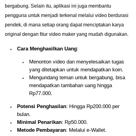
bergabung. Selain itu, aplikasi ini juga membantu
pengguna untuk menjadi terkenal melalui video berdurasi
pendek, di mana setiap orang dapat menciptakan karya
original dengan fitur video maker yang mudah digunakan.
Cara Menghasilkan Uang
:
Menonton video dan menyelesaikan tugas
yang ditetapkan untuk mendapatkan koin.
Mengundang teman untuk bergabung, bisa
mendapatkan tambahan uang hingga
Rp77.000.
Potensi Penghasilan
: Hingga Rp200.000 per
bulan.
Minimal Penarikan
: Rp50.000.
Metode Pembayaran
: Melalui e-Wallet.