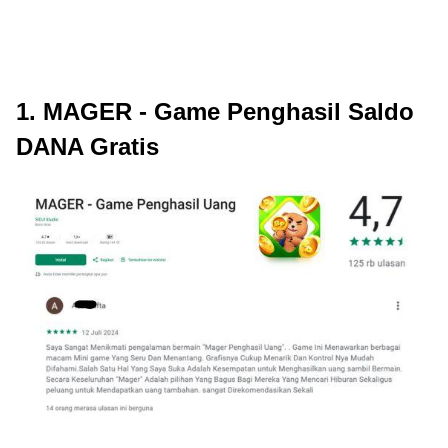
1. MAGER - Game Penghasil Saldo
DANA Gratis