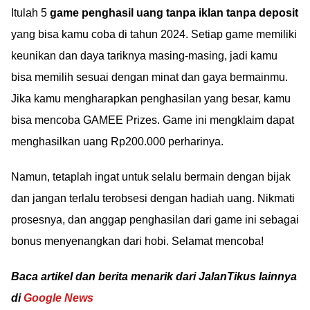
Itulah 5
game penghasil uang tanpa iklan tanpa deposit
yang bisa kamu coba di tahun 2024. Setiap game memiliki
keunikan dan daya tariknya masing-masing, jadi kamu
bisa memilih sesuai dengan minat dan gaya bermainmu.
Jika kamu mengharapkan penghasilan yang besar, kamu
bisa mencoba GAMEE Prizes. Game ini mengklaim dapat
menghasilkan uang Rp200.000 perharinya.
Namun, tetaplah ingat untuk selalu bermain dengan bijak
dan jangan terlalu terobsesi dengan hadiah uang. Nikmati
prosesnya, dan anggap penghasilan dari game ini sebagai
bonus menyenangkan dari hobi. Selamat mencoba!
Baca artikel dan berita menarik dari JalanTikus lainnya
di
Google News