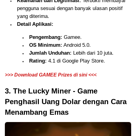
Keamanan dan Legitimasi:
Terbukti membayar
pengguna sesuai dengan banyak ulasan positif
yang diterima.
Detail Aplikasi:
Pengembang:
Gamee.
OS Minimum:
Android 5.0.
Jumlah Unduhan:
Lebih dari 10 juta.
Rating:
4.1 di Google Play Store.
>>> Download GAMEE Prizes di sini <<<
3. The Lucky Miner - Game
Penghasil Uang Dolar dengan Cara
Menambang Emas