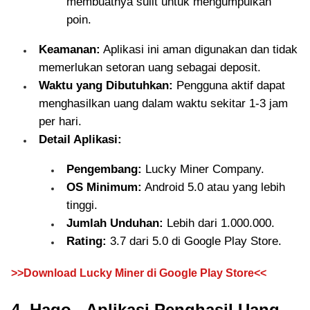
membuatnya sulit untuk mengumpulkan
poin.
Keamanan:
Aplikasi ini aman digunakan dan tidak
memerlukan setoran uang sebagai deposit.
Waktu yang Dibutuhkan:
Pengguna aktif dapat
menghasilkan uang dalam waktu sekitar 1-3 jam
per hari.
Detail Aplikasi:
Pengembang:
Lucky Miner Company.
OS Minimum:
Android 5.0 atau yang lebih
tinggi.
Jumlah Unduhan:
Lebih dari 1.000.000.
Rating:
3.7 dari 5.0 di Google Play Store.
>>Download Lucky Miner di Google Play Store<<
4. Hago - Aplikasi Penghasil Uang