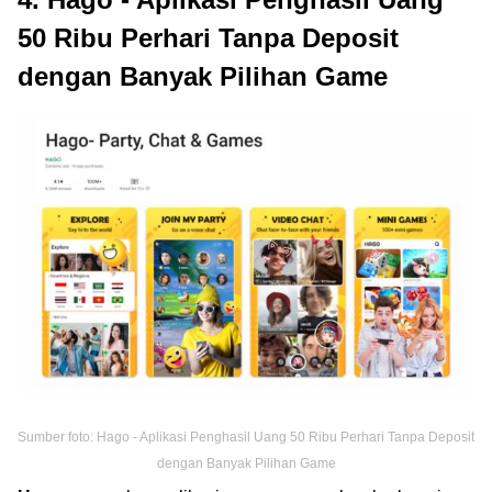
50 Ribu Perhari Tanpa Deposit
dengan Banyak Pilihan Game
Sumber foto: Hago - Aplikasi Penghasil Uang 50 Ribu Perhari Tanpa Deposit
dengan Banyak Pilihan Game