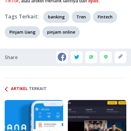
TikTok
, atau artikel menarik lainnya dari
Ilyas
.
Tags Terkait:
banking
Tren
Fintech
Pinjam Uang
pinjam online
Share
ARTIKEL
TERKAIT