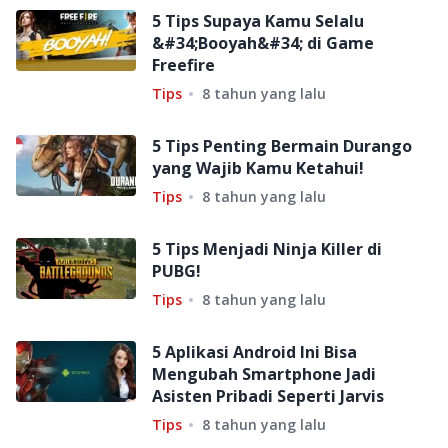
5 Tips Supaya Kamu Selalu
&#34;Booyah&#34; di Game
Freefire
Tips
8 tahun yang lalu
5 Tips Penting Bermain Durango
yang Wajib Kamu Ketahui!
Tips
8 tahun yang lalu
5 Tips Menjadi Ninja Killer di
PUBG!
Tips
8 tahun yang lalu
5 Aplikasi Android Ini Bisa
Mengubah Smartphone Jadi
Asisten Pribadi Seperti Jarvis
Tips
8 tahun yang lalu