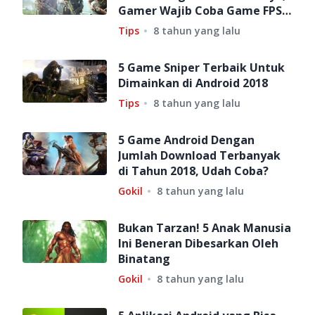
Gamer Wajib Coba Game FPS
Terbaik 2018 Ini
Tips
8 tahun yang lalu
5 Game Sniper Terbaik Untuk
Dimainkan di Android 2018
Tips
8 tahun yang lalu
5 Game Android Dengan
Jumlah Download Terbanyak
di Tahun 2018, Udah Coba?
Gokil
8 tahun yang lalu
Bukan Tarzan! 5 Anak Manusia
Ini Beneran Dibesarkan Oleh
Binatang
Gokil
8 tahun yang lalu