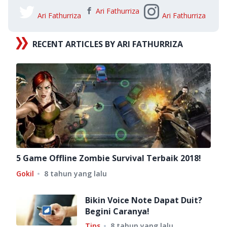
Ari Fathurriza
Ari Fathurriza
Ari Fathurriza
RECENT ARTICLES BY ARI FATHURRIZA
5 Game Offline Zombie Survival Terbaik 2018!
Gokil
8 tahun yang lalu
Bikin Voice Note Dapat Duit?
Begini Caranya!
Tips
8 tahun yang lalu