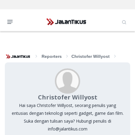
Reporters
Christofer Willyost
Christofer Willyost
Hai saya Christofer Willyost, seorang penulis yang
entusias dengan teknologi seperti gadget, game dan film.
Suka dengan tulisan saya? Hubungi penulis di
info@jalantikus.com