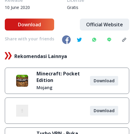
Release
License
10 June 2020
Gratis
Download
Official Website
Share with your friends
Rekomendasi Lainnya
Minecraft: Pocket
Edition
Download
Mojang
Download
Turbo VPN - Buka