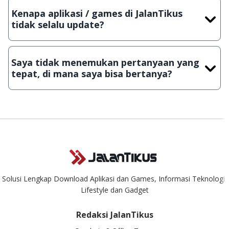
dengan menyertakan Nama Aplikasi/Games, Deskripsi serta
Kenapa aplikasi / games di JalanTikus
Lampiran File instalasi / (APK) jika Android
tidak selalu update?
Demi menjaga kualitas aplikasi dan games yang ada di
JalanTikus, hingga saat ini kita masih melakukan upload-
Saya tidak menemukan pertanyaan yang
download secara manual, sehingga kuota sebesar ribuan
tepat, di mana saya bisa bertanya?
aplikasi & games tidak dapat tercapai dalam waktu yang
singkat.
Kami dengan senang hati menjawab setiap pertanyaan yang
masuk. Kirim pertanyaan kamu ke
info@jalantikus.com
Solusi Lengkap Download Aplikasi dan Games, Informasi Teknologi,
Lifestyle dan Gadget
Redaksi JalanTikus