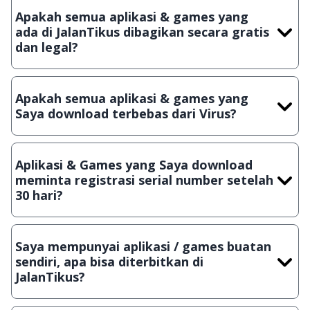
Apakah semua aplikasi & games yang
ada di JalanTikus dibagikan secara gratis
dan legal?
Ya, JalanTikus hanya membagikan aplikasi & games yang
gratis (Freeware) dan legal, dalam artian tidak (bajakan) hasil
Apakah semua aplikasi & games yang
crack, patch atau semacamnya.
Saya download terbebas dari Virus?
Ya, JalanTikus selalu melakukan scanning dengan 3 jenis
Antivirus (Kaspersky, AVG & Avast) sebelum menerbitkan
Aplikasi & Games yang Saya download
suatu aplikasi atau games, sehingga bisa dijamin 100%
meminta registrasi serial number setelah
terbebas dari virus.
30 hari?
Meskipun dibagikan secara gratis, namun ada beberapa
aplikasi & games yang dibagikan secara Shareware, dalam arti
Saya mempunyai aplikasi / games buatan
hanya bisa digunakan dalam jangka waktu tertentu dan jika
sendiri, apa bisa diterbitkan di
ingin lanjut menggunakannya kamu harus membeli lisensi
JalanTikus?
aslinya.
Tentu saja bisa. Silahkan kirim email ke
info@jalantikus.com