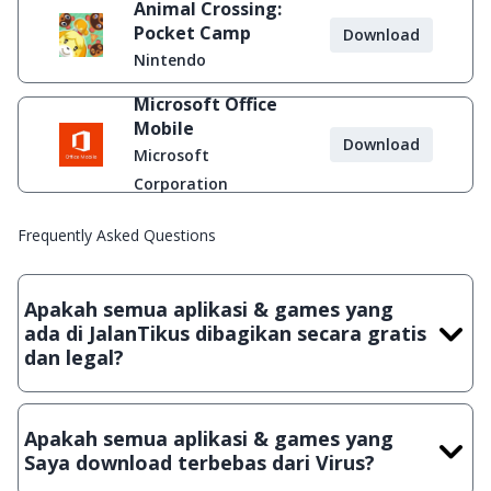
Animal Crossing:
Pocket Camp
Download
Nintendo
Microsoft Office
Mobile
Download
Microsoft
Corporation
Frequently Asked Questions
Apakah semua aplikasi & games yang
ada di JalanTikus dibagikan secara gratis
dan legal?
Ya, JalanTikus hanya membagikan aplikasi & games yang
gratis (Freeware) dan legal, dalam artian tidak (bajakan) hasil
Apakah semua aplikasi & games yang
crack, patch atau semacamnya.
Saya download terbebas dari Virus?