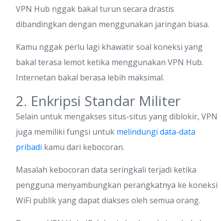
VPN Hub nggak bakal turun secara drastis
dibandingkan dengan menggunakan jaringan biasa.
Kamu nggak perlu lagi khawatir soal koneksi yang
bakal terasa lemot ketika menggunakan VPN Hub.
Internetan bakal berasa lebih maksimal.
2. Enkripsi Standar Militer
Selain untuk mengakses situs-situs yang diblokir, VPN
juga memiliki fungsi untuk
melindungi data-data
pribadi
kamu dari kebocoran.
Masalah kebocoran data seringkali terjadi ketika
pengguna menyambungkan perangkatnya ke koneksi
WiFi publik yang dapat diakses oleh semua orang.