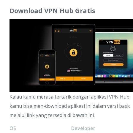
Download VPN Hub Gratis
Kalau kamu merasa tertarik dengan aplikasi VPN Hub,
kamu bisa men-download aplikasi ini dalam versi basic
melalui link yang tersedia di bawah ini.
OS
Developer