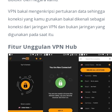
VPN bakal mengenkripsi pertukaran data sehingga
koneksi yang kamu gunakan bakal dikenali sebagai
koneksi dari jaringan VPN dan bukan jaringan yang
digunakan pada saat itu.
Fitur Unggulan VPN Hub