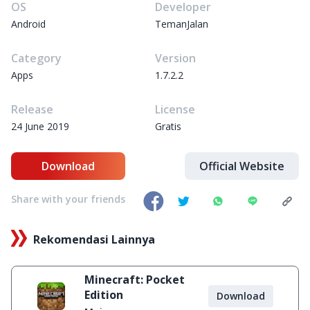
OS
Developer
Android
TemanJalan
Category
Version
Apps
1.7.2.2
Release
License
24 June 2019
Gratis
Download
Official Website
Share with your friends
Rekomendasi Lainnya
Minecraft: Pocket
Edition
Download