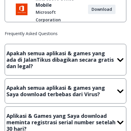
Mobile
Download
Microsoft
Corporation
Frequently Asked Questions
Apakah semua aplikasi & games yang
ada di JalanTikus dibagikan secara gratis
dan legal?
Ya, JalanTikus hanya membagikan aplikasi & games yang
gratis (Freeware) dan legal, dalam artian tidak (bajakan) hasil
Apakah semua aplikasi & games yang
crack, patch atau semacamnya.
Saya download terbebas dari Virus?
Ya, JalanTikus selalu melakukan scanning dengan 3 jenis
Antivirus (Kaspersky, AVG & Avast) sebelum menerbitkan
Aplikasi & Games yang Saya download
suatu aplikasi atau games, sehingga bisa dijamin 100%
meminta registrasi serial number setelah
terbebas dari virus.
30 hari?