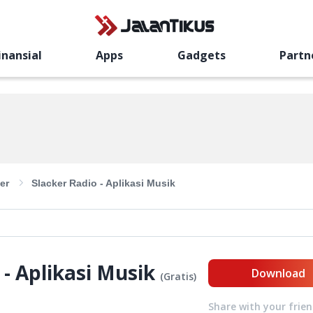
inansial
Apps
Gadgets
Partn
er
Slacker Radio - Aplikasi Musik
 - Aplikasi Musik
Download
(
Gratis
)
Share with your frie