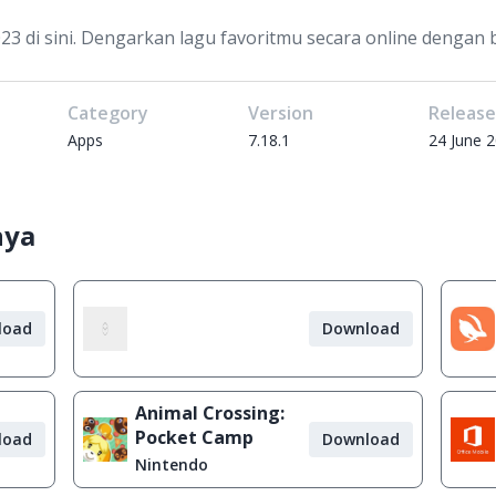
23 di sini. Dengarkan lagu favoritmu secara online dengan 
Category
Version
Releas
Apps
7.18.1
24 June 
nya
load
Download
Animal Crossing:
Pocket Camp
load
Download
Nintendo