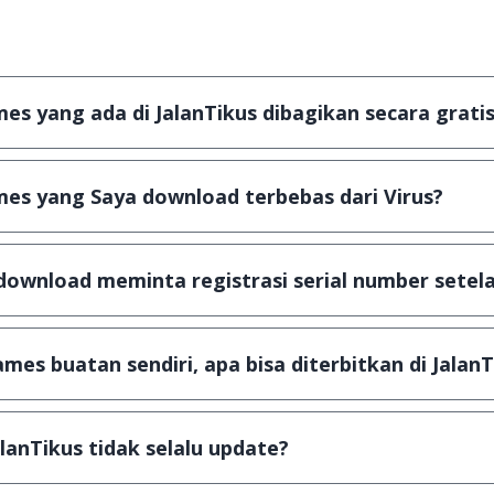
s yang ada di JalanTikus dibagikan secara gratis
plikasi & games yang gratis (Freeware) dan legal, dalam ar
es yang Saya download terbebas dari Virus?
scanning dengan 3 jenis Antivirus (Kaspersky, AVG & Avas
a dijamin 100% terbebas dari virus.
download meminta registrasi serial number setela
, namun ada beberapa aplikasi & games yang dibagikan se
u tertentu dan jika ingin lanjut menggunakannya kamu ha
mes buatan sendiri, apa bisa diterbitkan di JalanT
ail ke
info@jalantikus.com
dengan menyertakan Nama Apli
a Android
alanTikus tidak selalu update?
an games yang ada di JalanTikus, hingga saat ini kita mas