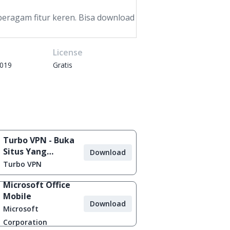
beragam fitur keren. Bisa download
e
License
2019
Gratis
Turbo VPN - Buka
Situs Yang
Download
Diblokir
Turbo VPN
Microsoft Office
Mobile
Download
Microsoft
Corporation