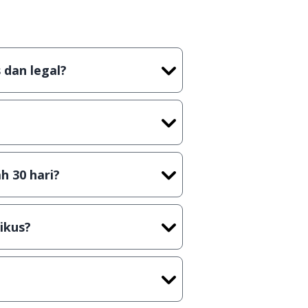
 dan legal?
tian tidak (bajakan) hasil crack,
t) sebelum menerbitkan suatu
h 30 hari?
cara Shareware, dalam arti hanya
rus membeli lisensi aslinya.
ikus?
kasi/Games, Deskripsi serta
ih melakukan upload-download