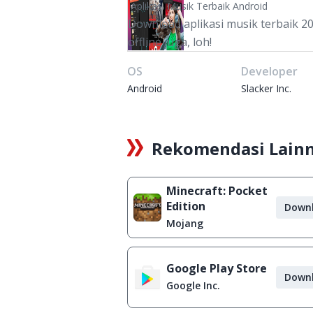
Aplikasi Musik Terbaik Android
Download aplikasi musik terbaik 20
offline juga, loh!
OS
Developer
Android
Slacker Inc.
Rekomendasi Lain
Minecraft: Pocket
Edition
Down
Mojang
Google Play Store
Down
Google Inc.