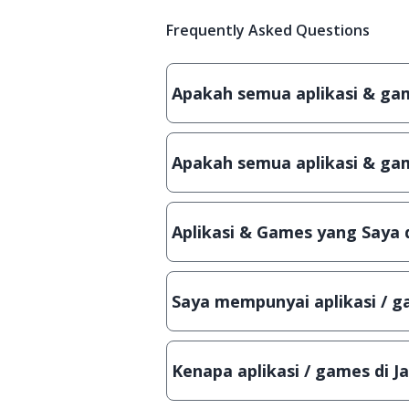
Frequently Asked Questions
Apakah semua aplikasi & game
Ya, JalanTikus hanya membagikan a
patch atau semacamnya.
Apakah semua aplikasi & gam
Ya, JalanTikus selalu melakukan 
aplikasi atau games, sehingga bis
Aplikasi & Games yang Saya 
Meskipun dibagikan secara gratis
bisa digunakan dalam jangka wakt
Saya mempunyai aplikasi / ga
Tentu saja bisa. Silahkan kirim em
Lampiran File instalasi / (APK) jik
Kenapa aplikasi / games di J
Demi menjaga kualitas aplikasi d