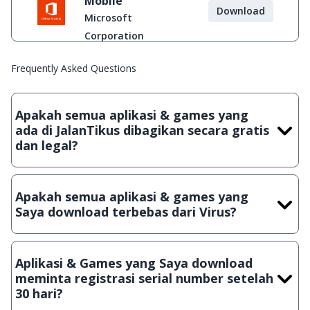
Mobile
Download
Microsoft
Corporation
Frequently Asked Questions
Apakah semua aplikasi & games yang
ada di JalanTikus dibagikan secara gratis
dan legal?
Ya, JalanTikus hanya membagikan aplikasi & games yang
gratis (Freeware) dan legal, dalam artian tidak (bajakan) hasil
Apakah semua aplikasi & games yang
crack, patch atau semacamnya.
Saya download terbebas dari Virus?
Ya, JalanTikus selalu melakukan scanning dengan 3 jenis
Antivirus (Kaspersky, AVG & Avast) sebelum menerbitkan
Aplikasi & Games yang Saya download
suatu aplikasi atau games, sehingga bisa dijamin 100%
meminta registrasi serial number setelah
terbebas dari virus.
30 hari?