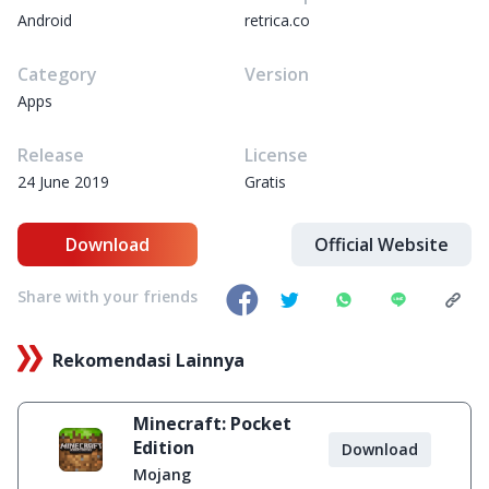
Android
retrica.co
Category
Version
Apps
Release
License
24 June 2019
Gratis
Download
Official Website
Share with your friends
Rekomendasi Lainnya
Minecraft: Pocket
Edition
Download
Mojang