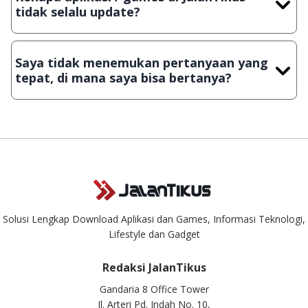
Lampiran File instalasi / (APK) jika Android
tidak selalu update?
Demi menjaga kualitas aplikasi dan games yang ada di
JalanTikus, hingga saat ini kita masih melakukan upload-
Saya tidak menemukan pertanyaan yang
download secara manual, sehingga kuota sebesar ribuan
tepat, di mana saya bisa bertanya?
aplikasi & games tidak dapat tercapai dalam waktu yang
singkat.
Kami dengan senang hati menjawab setiap pertanyaan yang
masuk. Kirim pertanyaan kamu ke
info@jalantikus.com
Solusi Lengkap Download Aplikasi dan Games, Informasi Teknologi,
Lifestyle dan Gadget
Redaksi JalanTikus
Gandaria 8 Office Tower
Jl. Arteri Pd. Indah No. 10,