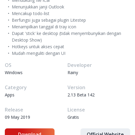
Mendukung file iCal
Menunjukkan janji Outlook
Mencakup todo-list
Berfungsi juga sebagai plugin Litestep
Menampilkan tanggal di tray icon
Dapat 'stick' ke desktop (tidak menyembunyikan dengan
Desktop Show)
Hotkeys untuk akses cepat
Mudah menguliti dengan UI
OS
Developer
Windows
Rainy
Category
Version
Apps
2.13 Beta 142
Release
License
09 May 2019
Gratis
Download
Official Website