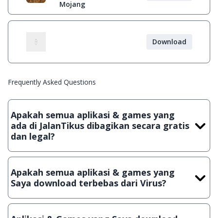
Mojang
Download
Frequently Asked Questions
Apakah semua aplikasi & games yang
ada di JalanTikus dibagikan secara gratis
dan legal?
Ya, JalanTikus hanya membagikan aplikasi & games yang
gratis (Freeware) dan legal, dalam artian tidak (bajakan) hasil
Apakah semua aplikasi & games yang
crack, patch atau semacamnya.
Saya download terbebas dari Virus?
Ya, JalanTikus selalu melakukan scanning dengan 3 jenis
Antivirus (Kaspersky, AVG & Avast) sebelum menerbitkan